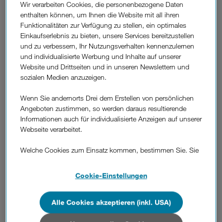
Wir verarbeiten Cookies, die personenbezogene Daten
Donnerstag veröffentlicht wurde, hat Drei bei den
enthalten können, um Ihnen die Website mit all ihren
gemessenen Upload-Raten den ersten Platz erobert und
Funktionalitäten zur Verfügung zu stellen, ein optimales
auch bei den Download-Raten beinahe die besten
Einkaufserlebnis zu bieten, unsere Services bereitzustellen
Messwerte eingestellt. In den laufenden Netztests der
und zu verbessern, Ihr Nutzungsverhalten kennenzulernen
Regulierungsbehörde RTR liegt Drei bereits in beiden
und individualisierte Werbung und Inhalte auf unserer
Übertragungswerten deutlich voran. Die "Futurezone" spricht
Website und Drittseiten und in unseren Newslettern und
von der "Aufholjagd des Jahres" und auch die Tester zeigten
sozialen Medien anzuzeigen.
sich "beeindruckt" von der Netz-Ralley der vergangenen
zwölf Monate.
Wenn Sie andernorts Drei dem Erstellen von persönlichen
Angeboten zustimmen, so werden daraus resultierende
3CEO Jan Trionow: "Die Zusammenführung zweier
Informationen auch für individualisierte Anzeigen auf unserer
vollständiger Mobilfunknetze von Drei und Orange zu einem
Webseite verarbeitet.
der weltweit dichtesten LTE-Netze war eine große
Herausforderung. Ich bin stolz darauf, was unsere Techniker
Welche Cookies zum Einsatz kommen, bestimmen Sie. Sie
geleistet haben. Jetzt wird der ganze Nutzen dieser
können Ihre Zustimmungen später jederzeit wieder ändern.
Zusammenführung für die Kunden deutlich: Erstmals haben
Details und alle Optionen finden Sie unter „Cookie-
wir damit schnelle Internetverbindungen in alle ländlichen
Cookie-Einstellungen
Einstellungen“.
Regionen Österreichs gebracht."
Alle Cookies akzeptieren (inkl. USA)
Wenn Sie allen Cookies zustimmen, werden auch Cookies
Im Futurezone-Netztest, für den die auf solche Tests
von Drittanbietern verarbeitet, die Ihre Daten in Ländern
spezialisierte Firma Metricell 220.000 Messungen in ganz