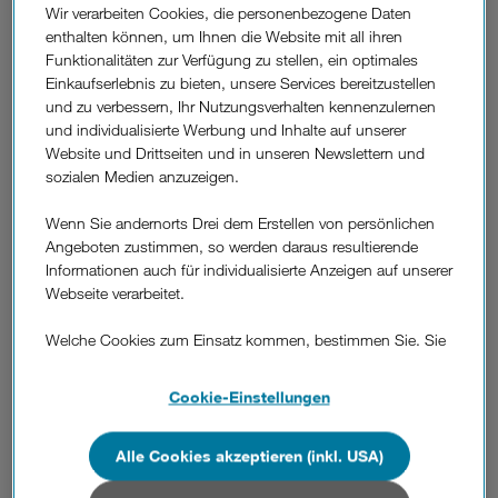
Wir verarbeiten Cookies, die personenbezogene Daten
"Ganz Wien dreht auf".
enthalten können, um Ihnen die Website mit all ihren
Ab 12. Juli bekommt das Riesenrad-Branding einen "neuen
Funktionalitäten zur Verfügung zu stellen, ein optimales
Spin". Denn bis 19. Juli 2021 steht Wiens Wahrzeichen
Einkaufserlebnis zu bieten, unsere Services bereitzustellen
ganz im Zeichen der Österreicherinnen und Österreicher.
und zu verbessern, Ihr Nutzungsverhalten kennenzulernen
Täglich von 21:00 bis 24:00 Uhr werden Vor- oder
und individualisierte Werbung und Inhalte auf unserer
Spitznamen aus dem ganzen Land auf das Riesenrad
Website und Drittseiten und in unseren Newslettern und
projiziert. Mitmachen können alle Österreicherinnen und
sozialen Medien anzuzeigen.
Österreicher vor Ort, aber auch aus ganz Österreich. Um
seinen eigenen Vornamen oder den Namen eines
Wenn Sie andernorts Drei dem Erstellen von persönlichen
Lieblingsmenschen am Riesenrad erstrahlen zu lassen, gibt
Angeboten zustimmen, so werden daraus resultierende
man Vor- oder Spitznamen einfach auf
drei.at/riesenrad
ein.
Informationen auch für individualisierte Anzeigen auf unserer
In einem Livestream ist das Ereignis von überall aus live
Webseite verarbeitet.
mitverfolgbar. Die Teilnahme ist kostenlos. Mehr auf
drei.at/riesenrad
Welche Cookies zum Einsatz kommen, bestimmen Sie. Sie
können Ihre Zustimmungen später jederzeit wieder ändern.
Neue Markenkampagne: Mit Drei sein Leben aufs
Details und alle Optionen finden Sie unter „Cookie-
Cookie-Einstellungen
nächste Level bringen.
Einstellungen“.
Die Aktion ist Teil der "Dreh auf mit Drei"-Kampagne, die mit
einem symbolischen Startknopf für Drei als Komplettanbieter
Alle Cookies akzeptieren (inkl. USA)
Wenn Sie allen Cookies zustimmen, werden auch Cookies
wirbt. Im Mittelpunkt der Kommunikation steht die
von Drittanbietern verarbeitet, die Ihre Daten in Ländern
Angebots-Palette des Unternehmens: von Telefonie, Internet