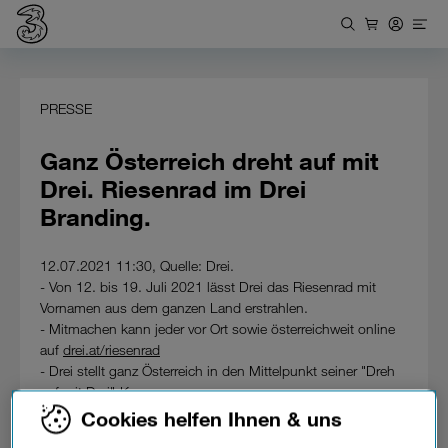
PRESSE
Ganz Österreich dreht auf mit
Drei. Riesenrad im Drei
Branding.
12.07.2021 11:30, Quelle: Drei.
- Von 12. bis 19. Juli 2021 lässt Drei das Riesenrad mit
Vornamen aus dem ganzen Land erstrahlen.
- Mitmachen kann jeder vor Ort sowie österreichweit online
auf
drei.at/riesenrad
- Drei stellt ganz Österreich in den Mittelpunkt seiner "Dreh
auf mit Drei"-Kampagne.
Cookies helfen Ihnen & uns
Seit 22. Juni steht das Wiener Riesenrad im Zeichen von
Drei als Komplettanbieter und dreht sich zum Schriftzug