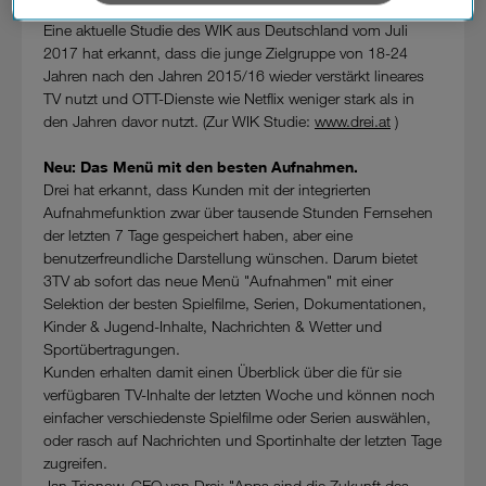
verarbeiten. Sie unterliegen keinem EU-konformen
Fernsehen.
Datenschutzniveau und es stehen keine wirksamen
Eine aktuelle Studie des WIK aus Deutschland vom Juli
Rechtsbehelfe zur Verfügung.
2017 hat erkannt, dass die junge Zielgruppe von 18-24
Jahren nach den Jahren 2015/16 wieder verstärkt lineares
Cookies von Unternehmen in Drittstaaten, die ein ähnliches
TV nutzt und OTT-Dienste wie Netflix weniger stark als in
Datenschutzniveau wie in der Europäischen Union aufweisen
den Jahren davor nutzt. (Zur WIK Studie:
www.drei.at
)
(z.B. Data Privacy Framework), werden wie europäische
Unternehmen behandelt.
Neu: Das Menü mit den besten Aufnahmen.
Drei hat erkannt, dass Kunden mit der integrierten
Wenn Sie „Nur notwendige Cookies“ wählen, dann sind für
Aufnahmefunktion zwar über tausende Stunden Fernsehen
Sie nur jene Cookies im Einsatz, die zur Funktion dieser
der letzten 7 Tage gespeichert haben, aber eine
Website unerlässlich sind.
benutzerfreundliche Darstellung wünschen. Darum bietet
3TV ab sofort das neue Menü "Aufnahmen" mit einer
Selektion der besten Spielfilme, Serien, Dokumentationen,
Kinder & Jugend-Inhalte, Nachrichten & Wetter und
Sportübertragungen.
Kunden erhalten damit einen Überblick über die für sie
verfügbaren TV-Inhalte der letzten Woche und können noch
einfacher verschiedenste Spielfilme oder Serien auswählen,
oder rasch auf Nachrichten und Sportinhalte der letzten Tage
zugreifen.
Jan Trionow, CEO von Drei: "Apps sind die Zukunft des