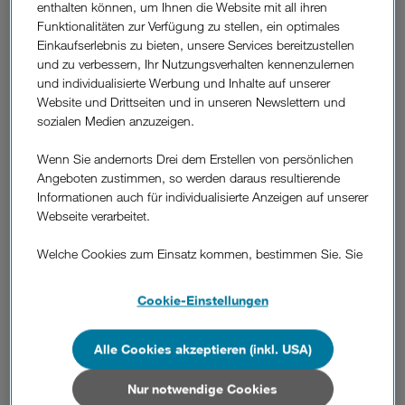
enthalten können, um Ihnen die Website mit all ihren
Aufnahmefunktion rund 20.000 Mal aus den App-Stores
Funktionalitäten zur Verfügung zu stellen, ein optimales
geladen.
Einkaufserlebnis zu bieten, unsere Services bereitzustellen
Beim Fernsehen auf eine App zu setzen hat sich für Drei
und zu verbessern, Ihr Nutzungsverhalten kennenzulernen
ausgezahlt. Das Unternehmen hat aus dem Feedback seiner
und individualisierte Werbung und Inhalte auf unserer
Kunden gelernt und liefert als Antwort nun neue Funktionen
Website und Drittseiten und in unseren Newslettern und
via App-Update an die Kunden.
sozialen Medien anzuzeigen.
Fernsehen mit 3TV so komfortabel wie Netflix.
Wenn Sie andernorts Drei dem Erstellen von persönlichen
Derzeit besteht bei vielen TV-Sehern das Problem, dass der
Angeboten zustimmen, so werden daraus resultierende
Zugang zum Fernsehen noch kabelgebunden ist und die
Informationen auch für individualisierte Anzeigen auf unserer
interessanten Sendungen nur zur Prime-Time ausgestrahlt
Webseite verarbeitet.
werden. Um Fernsehen so komfortabel wie OTT-Dienste wie
bspw. Netflix zu machen, hat Drei die 7-Tage-
Welche Cookies zum Einsatz kommen, bestimmen Sie. Sie
Aufnahmefunktion bei 3TV inkludiert, um das beste TV-
können Ihre Zustimmungen später jederzeit wieder ändern.
Programm zur gewünschten Zeit am gewünschten Ort
Details und alle Optionen finden Sie unter „Cookie-
ansehen zu können. Kunden können 3TV mit 3G, LTE oder
Cookie-Einstellungen
Einstellungen“.
WLAN nutzen, ohne dafür Kabel verlegen zu müssen. Das
entspricht dem neuen Motto von 3TV: "Fernsehen wie
Alle Cookies akzeptieren (inkl. USA)
Wenn Sie allen Cookies zustimmen, werden auch Cookies
immer. Nicht."
von Drittanbietern verarbeitet, die Ihre Daten in Ländern
außerhalb der europäischen Union (z.B. in den USA)
Nur notwendige Cookies
Neueste Studien sehen Junge wieder zurück beim