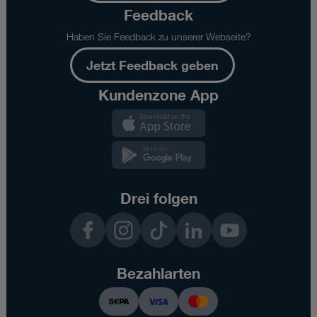
Feedback
Haben Sie Feedback zu unserer Webseite?
Jetzt Feedback geben
Kundenzone App
Kundenzone
App
Kundenzone
App
Drei folgen
Facebook
Instagram
TikTok
LinkedIn
YouTube
Bezahlarten