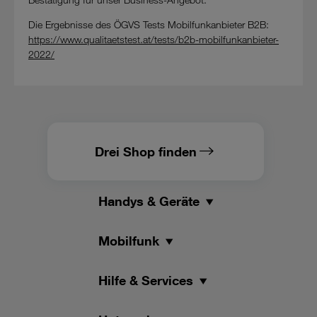
Datenschutzniveau wie in der Europäischen Union aufweisen
(z.B. Data Privacy Framework), werden wie europäische
Die Ergebnisse des ÖGVS Tests Mobilfunkanbieter B2B:
Unternehmen behandelt.
https://www.qualitaetstest.at/tests/b2b-mobilfunkanbieter-
2022/
Wenn Sie „Nur notwendige Cookies“ wählen, dann sind für
Sie nur jene Cookies im Einsatz, die zur Funktion dieser
Website unerlässlich sind.
Drei Shop finden
Handys & Geräte
Mobilfunk
Hilfe & Services