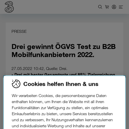
PRESSE
Drei gewinnt ÖGVS Test zu B2B
Mobilfunkanbietern 2022.
27.05.2022 10:42, Quelle: Drei.
- Drei mit bester Gesamtnote und 85% Zielerreichung.
- Kostengünstigster Tarif für Wenignutzer.
Cookies helfen Ihnen & uns
Drei Österreich erzielte beim neuen B2B-Test der Zeitschrift
Wir verarbeiten Cookies, die personenbezogene Daten
Trend gemeinsam mit der Österreichischen Gesellschaft für
enthalten können, um Ihnen die Website mit all ihren
Verbraucherstudien (ÖGVS) zum vierten Mal in Folge
Funktionalitäten zur Verfügung zu stellen, ein optimales
Bestwerte.
Einkaufserlebnis zu bieten, unsere Services bereitzustellen
Die Studie „Mobilfunkanbieter B2B 2022" gliedert sich in
und zu verbessern, Ihr Nutzungsverhalten kennenzulernen
drei Kategorien: „Tarife und Konditionen“ (60% des
und individualisierte Werbung und Inhalte auf unserer