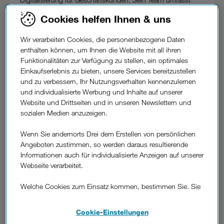
rund 200 Mitarbeiter. Er berichtet direkt an den neuen Chief
Cookies helfen Ihnen & uns
Commercial Officer Günter Lischka.
Christian Kohl verfügt über langjährige Erfahrung im B2B
Wir verarbeiten Cookies, die personenbezogene Daten
Bereich. Sales- und Bid Management sowie Machine to
enthalten können, um Ihnen die Website mit all ihren
Machine Lösungen zählen zu seinen Fachgebieten.
Funktionalitäten zur Verfügung zu stellen, ein optimales
Expertise im Geschäftskunden- und Vertriebsbereich konnte
Einkaufserlebnis zu bieten, unsere Services bereitzustellen
er bei mehreren Telekommunikationsanbietern sammeln.
und zu verbessern, Ihr Nutzungsverhalten kennenzulernen
Seit Dezember 2013 ist er Head of Business Sales bei Drei.
und individualisierte Werbung und Inhalte auf unserer
Website und Drittseiten und in unseren Newslettern und
Christian Kohl
: „Nähe zum Kunden und dadurch
sozialen Medien anzuzeigen.
Verständnis für die Anforderungen sind mir persönlich und
Drei ein wichtiges Thema, speziell in herausfordernden
Wenn Sie andernorts Drei dem Erstellen von persönlichen
Zeiten.
Angeboten zustimmen, so werden daraus resultierende
Informationen auch für individualisierte Anzeigen auf unserer
Ich bin zuversichtlich, dass wir den Wachstumskurs von Drei
Webseite verarbeitet.
im Geschäftskundenbereich mit maßgeschneiderten
Telekommunikationslösungen sowie 5G Campusnetzen,
Welche Cookies zum Einsatz kommen, bestimmen Sie. Sie
SD-WAN und LoRaWAN in den kommenden Jahren noch
können Ihre Zustimmungen später jederzeit wieder ändern.
steigern werden.“
Details und alle Optionen finden Sie unter „Cookie-
Cookie-Einstellungen
Drei CCO Günter Lischka
: “Christian Kohl kennt die
Einstellungen“.