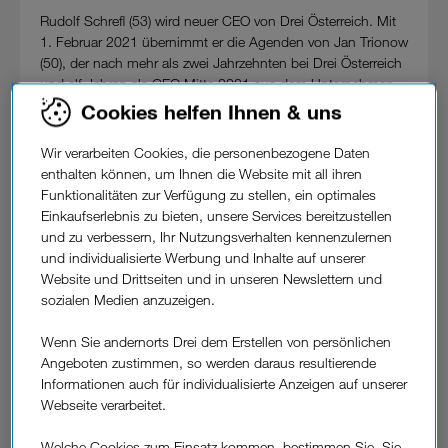
Rudolf Schrefl (53) wird neuer CEO von Drei Österreich. Mit
1. Februar 2021 übernimmt er die Agenden von Jan Trionow
(50), der nach mehr als zwei Jahrzehnten bei Drei Österreich
und elf Jahren als CEO Mitte 2021 aus dem Unternehmen
ausscheiden wird. Schrefl ist bereits seit 2002 in
Cookies helfen Ihnen & uns
unterschiedlichen Führungspositionen im Unternehmen
tätig und seit 2011 als Chief Commercial Officer (CCO) für
Wir verarbeiten Cookies, die personenbezogene Daten
das Geschäfts- und Privatkundengeschäft von Drei
enthalten können, um Ihnen die Website mit all ihren
verantwortlich.
Funktionalitäten zur Verfügung zu stellen, ein optimales
Einkaufserlebnis zu bieten, unsere Services bereitzustellen
Die nunmehrige Übergabe wurde in den vergangenen
und zu verbessern, Ihr Nutzungsverhalten kennenzulernen
Wochen sorgfältig vorbereitet. Um einen optimalen
und individualisierte Werbung und Inhalte auf unserer
Übergangsprozess zu gewährleisten, wird Jan Trionow das
Website und Drittseiten und in unseren Newslettern und
Unternehmen und seinen Nachfolger in den kommenden
sozialen Medien anzuzeigen.
Monaten in beratender Funktion begleiten. "Ich habe den
Zeitpunkt der Übergabe meiner CEO-Verantwortung
Wenn Sie andernorts Drei dem Erstellen von persönlichen
sorgfältig gewählt. Das Team ist gut aufgestellt, um die
Angeboten zustimmen, so werden daraus resultierende
Erfolgsstory von Drei in Österreich weiterzuführen. Für mich
Informationen auch für individualisierte Anzeigen auf unserer
ist nun der geeignete Moment gekommen, mich einer
Webseite verarbeitet.
neuen Herausforderung zu widmen und das Zepter an einen
langjährigen Wegbegleiter und damit in beste Hände zu
Welche Cookies zum Einsatz kommen, bestimmen Sie. Sie