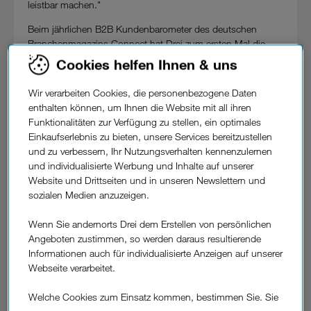
leistbar machen."
Beim jährlichen B2B Kundenbarometer des deutschen
Branchenmagazins Connect hat Drei zum ersten Mal die
beste Bewertung von allen Anbietern im deutschsprachigen
Cookies helfen Ihnen & uns
Raum erreicht und damit bereits zum zweiten Mal nach
2021 die Österreich-Wertung für sich entschieden.
Wir verarbeiten Cookies, die personenbezogene Daten
Für das Kundenbarometer hat das Fachinstitut für
enthalten können, um Ihnen die Website mit all ihren
Technikthemen (FifT) im Februar 2023 3.298
Funktionalitäten zur Verfügung zu stellen, ein optimales
Geschäftskunden aus Deutschland, Österreich und der
Einkaufserlebnis zu bieten, unsere Services bereitzustellen
Schweiz befragt. Erhoben wurden 22 Detailkriterien - von
und zu verbessern, Ihr Nutzungsverhalten kennenzulernen
Preis-Leistung, über Zufriedenheit mit dem Netz, Netz-
und individualisierte Werbung und Inhalte auf unserer
Verfügbarkeit, Gesprächsqualität und
Website und Drittseiten und in unseren Newslettern und
Übertragungsgeschwindigkeit bis zum persönlichen
sozialen Medien anzuzeigen.
Kundenservice und der Service-App.
Drei erhielt dabei von seinen Business-Kundinnen und -
Wenn Sie andernorts Drei dem Erstellen von persönlichen
Kunden die Bestnote 1,6 mit einem Gesamtscore von 136
Angeboten zustimmen, so werden daraus resultierende
Punkten im gesamten deutschsprachigen Raum, gefolgt
Informationen auch für individualisierte Anzeigen auf unserer
von der Schweizer Swisscom mit 127 Zählern (Note 1,7) und
Webseite verarbeitet.
der deutschen 1&1 mit 116 Punkten (Note 1,8).
Welche Cookies zum Einsatz kommen, bestimmen Sie. Sie
Drei auch beliebtester B2B Internet-Anbieter