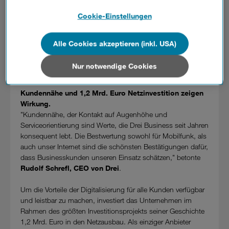
können Ihre Zustimmungen später jederzeit wieder ändern.
Österreichs.
Details und alle Optionen finden Sie unter „Cookie-
Cookie-Einstellungen
Neben dem B2B Kundenbarometer als Mobilfunker erzielte
Einstellungen“.
Drei auch den 1. Platz bei der neuen Connect Studie zur
Internet-Nutzung durch Businesskunden. Mit einem
Alle Cookies akzeptieren (inkl. USA)
Wenn Sie allen Cookies zustimmen, werden auch Cookies
Gesamtergebnis von 122 Punkten (Note 1,8) führt Drei beim
von Drittanbietern verarbeitet, die Ihre Daten in Ländern
Österreich-Ranking deutlich und konnte das
außerhalb der europäischen Union (z.B. in den USA)
Nur notwendige Cookies
Vorjahresergebnis um 27 Punkte steigern.
verarbeiten. Sie unterliegen keinem EU-konformen
Datenschutzniveau und es stehen keine wirksamen
Kundennähe und 1,2 Mrd. Euro Netzinvestition zeigen
Rechtsbehelfe zur Verfügung.
Wirkung.
"Kundennähe, der Kontakt auf Augenhöhe und
Cookies von Unternehmen in Drittstaaten, die ein ähnliches
Serviceorientierung sind Werte, die Drei Business seit Jahren
Datenschutzniveau wie in der Europäischen Union aufweisen
konsequent lebt. Die Bestwertung sowohl für Mobilfunk, als
(z.B. Data Privacy Framework), werden wie europäische
auch unser Internet sind die schönsten Bestätigungen dafür,
Unternehmen behandelt.
dass Businesskunden unseren Einsatz schätzen," betonte
Rudolf Schrefl, CEO von Drei
.
Wenn Sie „Nur notwendige Cookies“ wählen, dann sind für
Sie nur jene Cookies im Einsatz, die zur Funktion dieser
Um die Vorteile der Digitalisierung für alle Kunden verfügbar
Website unerlässlich sind.
und leistbar zu machen, investiert das Unternehmen im
Rahmen des größten Investitionsprojekts seiner Geschichte
1,2 Mrd. Euro in den Netzausbau. Als einziger Anbieter