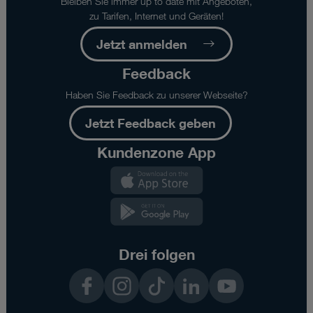
Bleiben Sie immer up to date mit Angeboten,
zu Tarifen, Internet und Geräten!
Jetzt anmelden
Feedback
Haben Sie Feedback zu unserer Webseite?
Jetzt Feedback geben
Kundenzone App
Kundenzone
App
Kundenzone
App
Drei folgen
Facebook
Instagram
TikTok
LinkedIn
YouTube