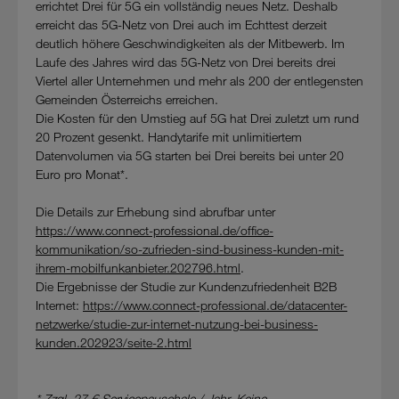
errichtet Drei für 5G ein vollständig neues Netz. Deshalb
erreicht das 5G-Netz von Drei auch im Echttest derzeit
deutlich höhere Geschwindigkeiten als der Mitbewerb. Im
Laufe des Jahres wird das 5G-Netz von Drei bereits drei
Viertel aller Unternehmen und mehr als 200 der entlegensten
Gemeinden Österreichs erreichen.
Die Kosten für den Umstieg auf 5G hat Drei zuletzt um rund
20 Prozent gesenkt. Handytarife mit unlimitiertem
Datenvolumen via 5G starten bei Drei bereits bei unter 20
Euro pro Monat*.
Die Details zur Erhebung sind abrufbar unter
https://www.connect-professional.de/office-
kommunikation/so-zufrieden-sind-business-kunden-mit-
ihrem-mobilfunkanbieter.202796.html
.
Die Ergebnisse der Studie zur Kundenzufriedenheit B2B
Internet:
https://www.connect-professional.de/datacenter-
netzwerke/studie-zur-internet-nutzung-bei-business-
kunden.202923/seite-2.html
* Zzgl. 27 € Servicepauschale / Jahr. Keine