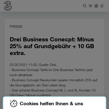
PRESSE
Drei Business Conecpt: Minus
25% auf Grundgebühr + 10 GB
extra.
20.05.2021 11:00, Quelle: Drei.
- Business Concept Tarife im Drei Business Tarifmix jetzt
noch attraktiver.
- Business Concept Neukunden sparen monatlich 25% auf
die Grundgebühr, ein Drei Leben lang.
- Drei schenkt Business Concept M, L und XL Kunden 10
GB Daten/ Monat zusätzlich.
- In Kombination mit Top-Smartphones um 0 Euro.
Cookies helfen Ihnen & uns
Ab 20. Mai 2021 macht Drei sein Tarifportfolio für