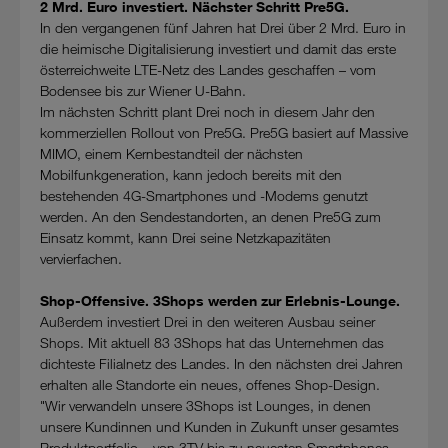
2 Mrd. Euro investiert. Nächster Schritt Pre5G.
In den vergangenen fünf Jahren hat Drei über 2 Mrd. Euro in
die heimische Digitalisierung investiert und damit das erste
österreichweite LTE-Netz des Landes geschaffen – vom
Bodensee bis zur Wiener U-Bahn.
Im nächsten Schritt plant Drei noch in diesem Jahr den
kommerziellen Rollout von Pre5G. Pre5G basiert auf Massive
MIMO, einem Kernbestandteil der nächsten
Mobilfunkgeneration, kann jedoch bereits mit den
bestehenden 4G-Smartphones und -Modems genutzt
werden. An den Sendestandorten, an denen Pre5G zum
Einsatz kommt, kann Drei seine Netzkapazitäten
vervierfachen.
Shop-Offensive. 3Shops werden zur Erlebnis-Lounge.
Außerdem investiert Drei in den weiteren Ausbau seiner
Shops. Mit aktuell 83 3Shops hat das Unternehmen das
dichteste Filialnetz des Landes. In den nächsten drei Jahren
erhalten alle Standorte ein neues, offenes Shop-Design.
"Wir verwandeln unsere 3Shops ist Lounges, in denen
unsere Kundinnen und Kunden in Zukunft unser gesamtes
Produktportfolio – von 3TV bis zu neuesten Smartphones