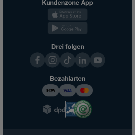
Kundenzone App
Kundenzone
App
Kundenzone
App
Drei folgen
Facebook
Instagram
TikTok
LinkedIn
YouTube
Bezahlarten