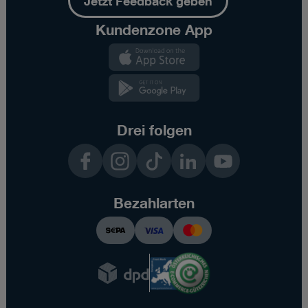
Jetzt Feedback geben
Kundenzone App
Kundenzone
App
Kundenzone
App
Drei folgen
Facebook
Instagram
TikTok
LinkedIn
YouTube
Bezahlarten