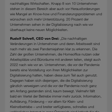
nachhaltiges Wirtschaften. Knapp 8 von 10 Unternehmen
Cookies von Unternehmen in Drittstaaten, die ein ähnliches
stehen in diesem Bereich aber auch vor Herausforderungen
Datenschutzniveau wie in der Europäischen Union aufweisen
wie Mangel an Know-how und Finanzierungsproblemen und
(z.B. Data Privacy Framework), werden wie europäische
wünschen sich mehr Unterstützung. 20 Prozent der
Unternehmen behandelt.
Unternehmen sehen in der Digitalisierung nach wie vor
überhaupt keine neuen Möglichkeiten.
Wenn Sie „Nur notwendige Cookies“ wählen, dann sind für
Sie nur jene Cookies im Einsatz, die zur Funktion dieser
Rudolf Schrefl, CEO von Drei:
„Die nachhaltigen
Website unerlässlich sind.
Veränderungen in Unternehmen und deren Arbeitswelt sind
nach mehr als zwei Pandemiejahren klar zu erkennen. Die
Zahl der großen Unternehmen, die Homeoffice nutzen oder
Arbeitsplätze und Büroräume mit anderen teilen, steigt auch
2022 nach wie vor an. Unternehmen, die vor der Pandemie
bereits eine Vorstellung von ihren Möglichkeiten zur
Digitalisierung hatten, haben diese zum Teil auch genutzt.
Dagegen haben sich diejenigen, die die Digitalisierung
gänzlich verweigern und die vor der Pandemie noch ganz
am Anfang gestanden sind, kaum bewegt. Vielmehr fällt
bald ein Viertel der Betriebe immer mehr zurück. Information,
Aufklärung, Förderung – vor allem für Klein- und
Kleinstbetriebe – und breiter verfügbares, schnelles und
verlässliches Internet in ganz Österreich sind kritisch für die