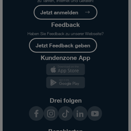
zu Tarifen, Internet und Geräten!
Jetzt anmelden
Feedback
Haben Sie Feedback zu unserer Webseite?
Jetzt Feedback geben
Kundenzone App
Kundenzone
App
Kundenzone
App
Drei folgen
Facebook
Instagram
TikTok
LinkedIn
YouTube