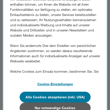
Orange Austria Telecommunication GmbH wie auch
enthalten können, um Ihnen die Website mit all ihren
Hutchison 3G Austria GmbH sind Geschichte. Der neue
Funktionalitäten zur Verfügung zu stellen, ein optimales
Unternehmensname lautet von nun an Hutchison Drei
Einkaufserlebnis zu bieten, unsere Services bereitzustellen
Austria GmbH, kurz "Drei".
und zu verbessern, Ihr Nutzungsverhalten kennenzulernen
und individualisierte Werbung und Inhalte auf unserer
"Nach dem Erwerb von Orange Austria Anfang des Jahres
Website und Drittseiten und in unseren Newslettern und
schreitet die Integration beider Unternehmen zügig voran",
sozialen Medien anzuzeigen.
so 3CEO Jan Trionow. "Mit der Verschmelzung beider
Unternehmen zu einer rechtlichen Körperschaft haben wir
Wenn Sie andernorts Drei dem Erstellen von persönlichen
einen weiteren Schritt in der Integration von Orange und Drei
Angeboten zustimmen, so werden daraus resultierende
gesetzt. Der nächste Schritt wird auch die marktseitige
Informationen auch für individualisierte Anzeigen auf unserer
Verschmelzung der beiden Unternehmen sein, die sich
Webseite verarbeitet.
durch einen neuen, einheitlichen Markenauftritt für unsere
Kunden und Partner bemerkbar macht."
Welche Cookies zum Einsatz kommen, bestimmen Sie. Sie
können Ihre Zustimmungen später jederzeit wieder ändern.
Die Marke Orange bleibt bis zur Markenzusammenführung
Details und alle Optionen finden Sie unter „Cookie-
Cookie-Einstellungen
im 3.Quartal 2013 weiterhin bestehen. Für Kunden,
Einstellungen“.
Lieferanten und Partner bringt der neue Firmenname nur
geringfügige Anpassungen mit sich, über die Drei direkt auf
Alle Cookies akzeptieren (inkl. USA)
Wenn Sie allen Cookies zustimmen, werden auch Cookies
der Rechnung oder per Brief informiert.
von Drittanbietern verarbeitet, die Ihre Daten in Ländern
außerhalb der europäischen Union (z.B. in den USA)
Nur notwendige Cookies