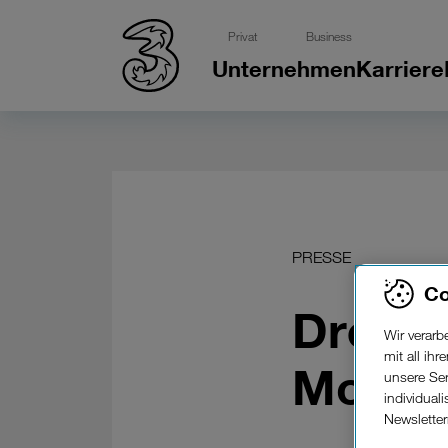
Privat
Business
Unternehmen
Karriere
PRESSE
Co
Drei: S
Wir verar
mit all ih
Monate
unsere Ser
individual
Newslette