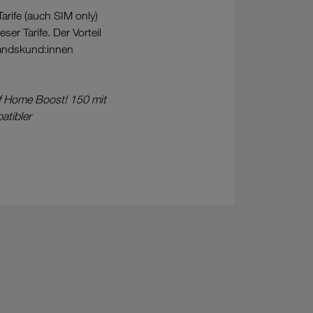
rife (auch SIM only)
r Tarife. Der Vorteil
tandskund:innen
if Home Boost! 150 mit
atibler