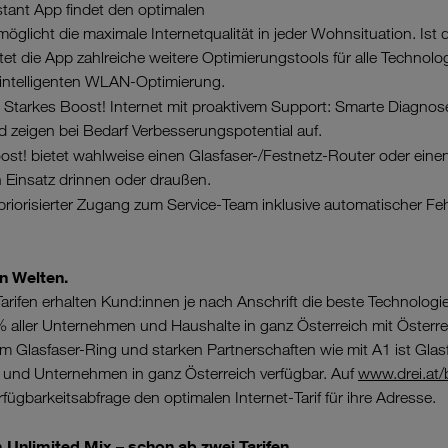
stant App findet den optimalen
öglicht die maximale Internetqualität in jeder Wohnsituation. Ist 
ietet die App zahlreiche weitere Optimierungstools für alle Technolo
intelligenten WLAN-Optimierung.
: Starkes Boost! Internet mit proaktivem Support: Smarte Diagnose
 zeigen bei Bedarf Verbesserungspotential auf.
st! bietet wahlweise einen Glasfaser-/Festnetz-Router oder eine
en Einsatz drinnen oder draußen.
 priorisierter Zugang zum Service-Team inklusive automatischer Fe
n Welten.
rifen erhalten Kund:innen je nach Anschrift die beste Technologi
 % aller Unternehmen und Haushalte in ganz Österreich mit Öste
 Glasfaser-Ring und starken Partnerschaften wie mit A1 ist Glasf
e und Unternehmen in ganz Österreich verfügbar. Auf
www.drei.at/
erfügbarkeitsabfrage den optimalen Internet-Tarif für ihre Adresse.
Unlimited Mix – schon ab zwei Tarifen.