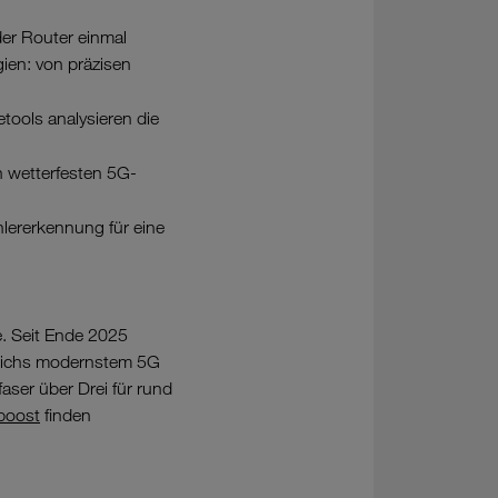
der Router einmal
gien: von präzisen
tools analysieren die
n wetterfesten 5G-
hlererkennung für eine
e. Seit Ende 2025
rreichs modernstem 5G
aser über Drei für rund
boost
finden