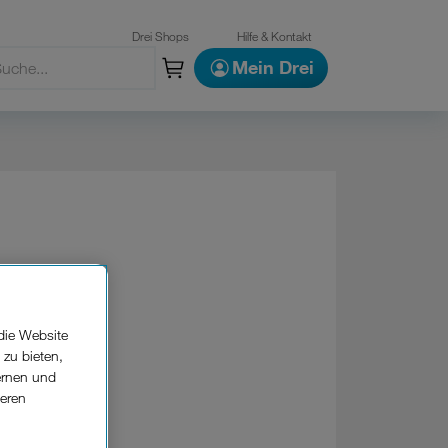
Drei Shops
Hilfe & Kontakt
Mein Drei
 6
die Website
 zu bieten,
ernen und
seren