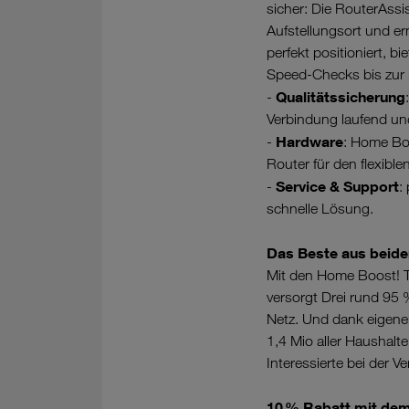
sicher: Die RouterAssi
Aufstellungsort und erm
perfekt positioniert, b
Speed-Checks bis zur 
Qualitätssicherung
-
Verbindung laufend und
Hardware
-
: Home Boo
Router für den flexibl
Service & Support
-
:
schnelle Lösung.
Das Beste aus beide
Mit den Home Boost! Ta
versorgt Drei rund 95
Netz. Und dank eigenem
1,4 Mio aller Haushalt
Interessierte bei der V
10 % Rabatt mit dem 