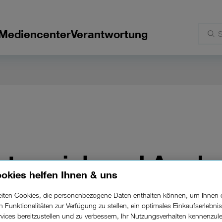
Mediencenter
Verantwortung
sterreich und Amdo
okies helfen Ihnen & uns
ändig digitales eSIM-
beiten Cookies, die personenbezogene Daten enthalten können, um Ihnen 
ren Funktionalitäten zur Verfügung zu stellen, ein optimales Einkaufserlebnis
is
vices bereitzustellen und zu verbessern, Ihr Nutzungsverhalten kennenzul