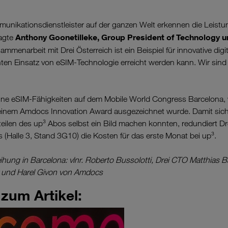
unikationsdienstleister auf der ganzen Welt erkennen die Leistu
Anthony Goonetilleke, Group President of Technology u
sagte
sammenarbeit mit Drei Österreich ist ein Beispiel für innovative di
nten Einsatz von eSIM-Technologie erreicht werden kann. Wir sind s
ine eSIM-Fähigkeiten auf dem Mobile World Congress Barcelona, w
 einem Amdocs Innovation Award ausgezeichnet wurde. Damit sich 
ilen des up³ Abos selbst ein Bild machen konnten, redundiert Dr
Halle 3, Stand 3G10) die Kosten für das erste Monat bei up³.
eihung in Barcelona: vlnr. Roberto Bussolotti, Drei CTO Matthias 
v und Harel Givon von Amdocs
zum Artikel: