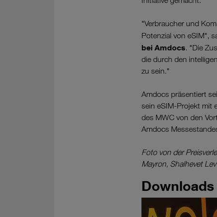
Initiative gemacht."
"Verbraucher und Komm
Potenzial von eSIM", 
bei Amdocs
. "Die Zu
die durch den intellige
zu sein."
Amdocs präsentiert se
sein eSIM-Projekt mit
des MWC von den Vorte
Amdocs Messestandes (
Foto von der Preisverl
Mayron, Shalhevet Le
Downloads 