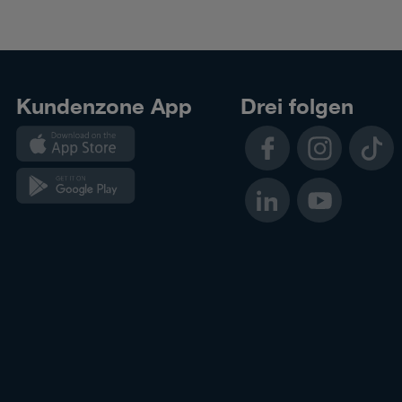
Kundenzone App
Drei folgen
Kundenzone
Facebook
Instagram
TikTok
App
Kundenzone
LinkedIn
YouTube
App