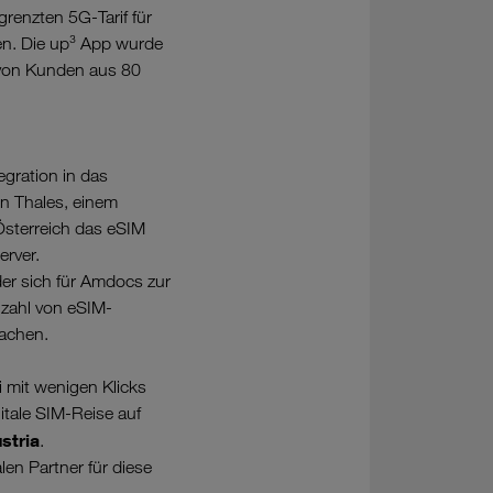
grenzten 5G-Tarif für
en. Die up³ App wurde
l von Kunden aus 80
gration in das
on Thales, einem
sterreich das eSIM
rver.
der sich für Amdocs zur
zahl von eSIM-
fachen.
i mit wenigen Klicks
itale SIM-Reise auf
stria
.
en Partner für diese