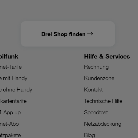
Drei Shop finden
ilfunk
Hilfe & Services
net-Tarife
Rechnung
fe mit Handy
Kundenzone
fe ohne Handy
Kontakt
kartentarife
Technische Hilfe
M-App up
Speedtest
rnet-Abo
Netzabdeckung
tzpakete
Blog