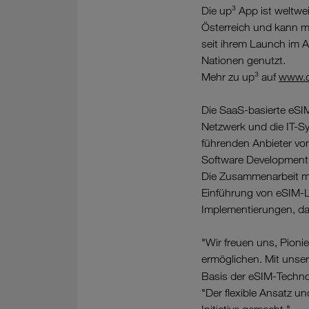
Die up³ App ist weltwe
Österreich und kann m
seit ihrem Launch im 
Nationen genutzt.
Mehr zu up³ auf
www.d
Die SaaS-basierte eSIM
Netzwerk und die IT-Sy
führenden Anbieter vo
Software Development
Die Zusammenarbeit mit
Einführung von eSIM-L
Implementierungen, da 
"Wir freuen uns, Pioni
ermöglichen. Mit unser
Basis der eSIM-Techn
"Der flexible Ansatz u