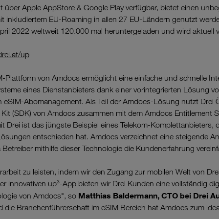
it über Apple AppStore & Google Play verfügbar, bietet einen unbe
it inkludiertem EU-Roaming in allen 27 EU-Ländern genutzt werd
April 2022 weltweit 120.000 mal heruntergeladen und wird aktuel
rei.at/up
-Plattform von Amdocs ermöglicht eine einfache und schnelle Inte
steme eines Dienstanbieters dank einer vorintegrierten Lösung v
n eSIM-Abomanagement. Als Teil der Amdocs-Lösung nutzt Drei Ö
 Kit (SDK) von Amdocs zusammen mit dem Amdocs Entitlement Se
 Drei ist das jüngste Beispiel eines Telekom-Komplettanbieters, 
ösungen entschieden hat. Amdocs verzeichnet eine steigende An
Betreiber mithilfe dieser Technologie die Kundenerfahrung verein
erarbeit zu leisten, indem wir den Zugang zur mobilen Welt von Dre
er innovativen up³-App bieten wir Drei Kunden eine vollständig dig
Matthias Baldermann, CTO bei Drei Au
ologie von Amdocs", so
nd die Branchenführerschaft im eSIM Bereich hat Amdocs zum ideal