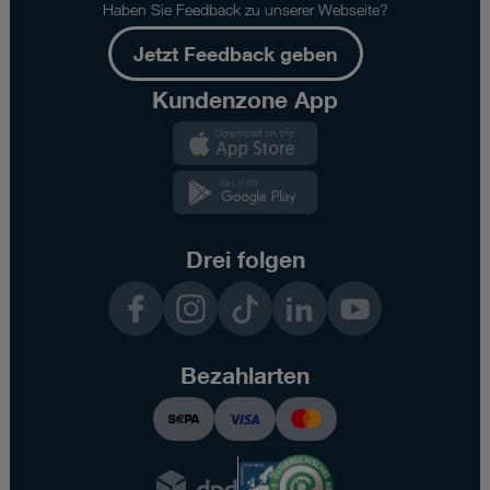
Haben Sie Feedback zu unserer Webseite?
Jetzt Feedback geben
Kundenzone App
Kundenzone
App
Kundenzone
App
Drei folgen
Facebook
Instagram
TikTok
LinkedIn
YouTube
Bezahlarten