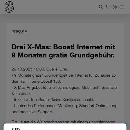
PRESSE
Drei X-Mas: Boost! Internet mit
9 Monaten gratis Grundgebühr.
29.10.2025 10:30, Quelle: Drei.
- 9 Monate gratis* Grundentgelt bei Internet für Zuhause ab
dem Tarif Home Boost! 150.
- X-Mas Angebot für alle Technologien: Mobilfunk, Glasfaser
& Festnetz.
- Inklusive Top-Router, keine Servicepauschale.
- Laufendes Performance-Monitoring, Standort-Optimierung
und proaktiver Support.
Drei läutet die Weihnachtssaison mit einem unschlagbaren
Internetangebot ein. Ab 29. Oktober 2025 erhalten Neu- und