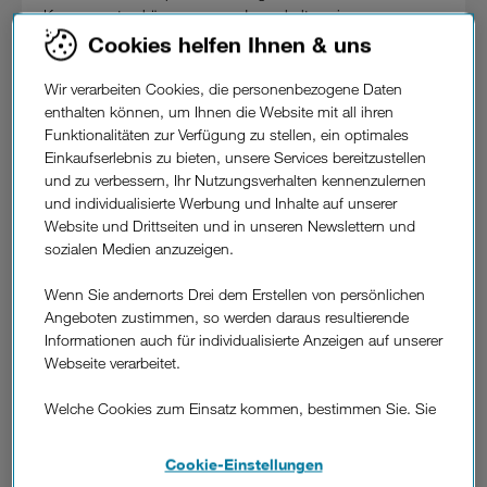
Komponenten kümmern, sondern erhalten eine
umfangreiche Komplett-Lösung aus einer Hand. Das IoT
Cookies helfen Ihnen & uns
Starter Kit kostet in Kombination mit dem 3IoT All-In Tarif ab
3,33 € netto monatlich und einmalig 82,5 € netto und ist
Wir verarbeiten Cookies, die personenbezogene Daten
seit 14. Februar 2017 auf
www.drei.at
erhältlich.
enthalten können, um Ihnen die Website mit all ihren
Funktionalitäten zur Verfügung zu stellen, ein optimales
Einfache und schnell einsetzbare Komplett-Lösung.
Einkaufserlebnis zu bieten, unsere Services bereitzustellen
Kernstück von 3IoT Complete ist die CE-zertifizierte IoT-Box
und zu verbessern, Ihr Nutzungsverhalten kennenzulernen
mit integriertem Internetzugang sowie Temperatur- und
und individualisierte Werbung und Inhalte auf unserer
Feuchtigkeitssensor. Dazu gehört ein individuell
Website und Drittseiten und in unseren Newslettern und
programmierbares Modul mit mehreren Schnittstellen wie
sozialen Medien anzuzeigen.
z.B. Bluetooth, über die eine Vielzahl von handelsüblichen
Sensoren und Aktoren angebunden werden können.
Wenn Sie andernorts Drei dem Erstellen von persönlichen
3Kunden erhalten mit 3IoT Complete eine integrierte Online-
Angeboten zustimmen, so werden daraus resultierende
Plattform, die alle erfassten Informationen der Schnittstellen,
Informationen auch für individualisierte Anzeigen auf unserer
Positionsdaten und Sensordaten mittels
Webseite verarbeitet.
Mobilfunktechnologie an die IoT Cloud übermittelt. Zum
raschen Einstieg können Benutzer die ermittelten Daten über
Welche Cookies zum Einsatz kommen, bestimmen Sie. Sie
ein Web-Portal einsehen. Daneben stehen RESTful APIs für
können Ihre Zustimmungen später jederzeit wieder ändern.
die Integration in übergeordnete Systeme oder die
Details und alle Optionen finden Sie unter „Cookie-
Cookie-Einstellungen
Anbindung von nativen Smartphone Apps zur Verfügung.
Einstellungen“.