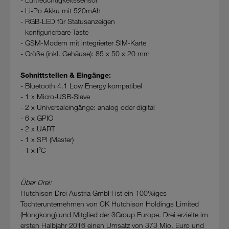
- Li-Po Akku mit 520mAh
- RGB-LED für Statusanzeigen
- konfigurierbare Taste
- GSM-Modem mit integrierter SIM-Karte
- Größe (inkl. Gehäuse): 85 x 50 x 20 mm
Schnittstellen & Eingänge:
- Bluetooth 4.1 Low Energy kompatibel
- 1 x Micro-USB-Slave
- 2 x Universaleingänge: analog oder digital
- 6 x GPIO
- 2 x UART
- 1 x SPI (Master)
- 1 x I²C
Über Drei:
Hutchison Drei Austria GmbH ist ein 100%iges
Tochterunternehmen von CK Hutchison Holdings Limited
(Hongkong) und Mitglied der 3Group Europe. Drei erzielte im
ersten Halbjahr 2016 einen Umsatz von 373 Mio. Euro und