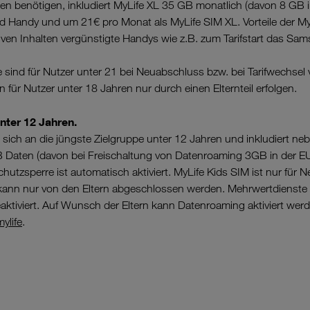
ten benötigen, inkludiert MyLife XL 35 GB monatlich (davon 8 GB 
Handy und um 21€ pro Monat als MyLife SIM XL. Vorteile der My
iven Inhalten vergünstigte Handys wie z.B. zum Tarifstart das Sa
e sind für Nutzer unter 21 bei Neuabschluss bzw. bei Tarifwechsel 
 für Nutzer unter 18 Jahren nur durch einen Elternteil erfolgen.
unter 12 Jahren.
 sich an die jüngste Zielgruppe unter 12 Jahren und inkludiert neb
Daten (davon bei Freischaltung von Datenroaming 3GB in der E
chutzsperre ist automatisch aktiviert. MyLife Kids SIM ist nur fü
g kann nur von den Eltern abgeschlossen werden. Mehrwertdienst
ktiviert. Auf Wunsch der Eltern kann Datenroaming aktiviert werd
ylife
.