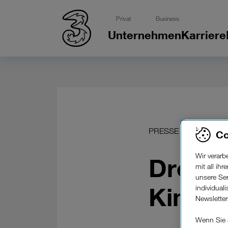
Privat
Business
Unternehmen
Karriere
PRESSE
Co
Wir verar
Drei s
mit all ih
unsere Ser
Kinderp
individual
Newslette
Wenn Sie 