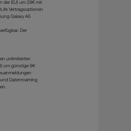
in der EU) um 29€ mit
Life Vertragsoptionen
msung Galaxy A5
verfügbar. Der
en unlimitierten
U) um günstige 9€
r Neuanmeldungen
e und Datenroaming
en.