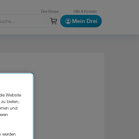
Drei Shops
Hilfe & Kontakt
Mein Drei
die Website
 zu bieten,
ernen und
seren
o werden