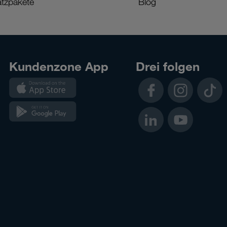
tzpakete
Blog
Kundenzone App
Drei folgen
Kundenzone
Facebook
Instagram
TikTok
App
Kundenzone
LinkedIn
YouTube
App