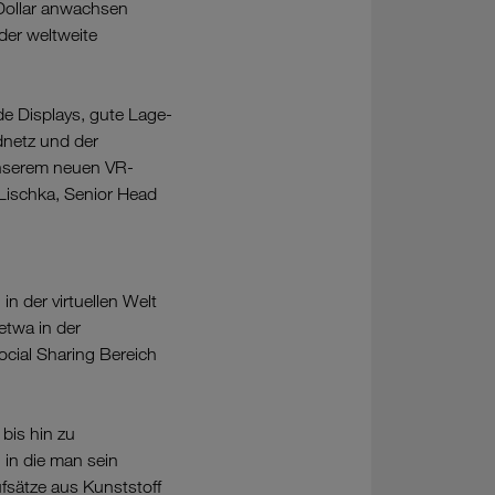
 Dollar anwachsen
der weltweite
e Displays, gute Lage-
dnetz und der
 unserem neuen VR-
 Lischka, Senior Head
n der virtuellen Welt
etwa in der
ocial Sharing Bereich
 bis hin zu
in die man sein
ufsätze aus Kunststoff