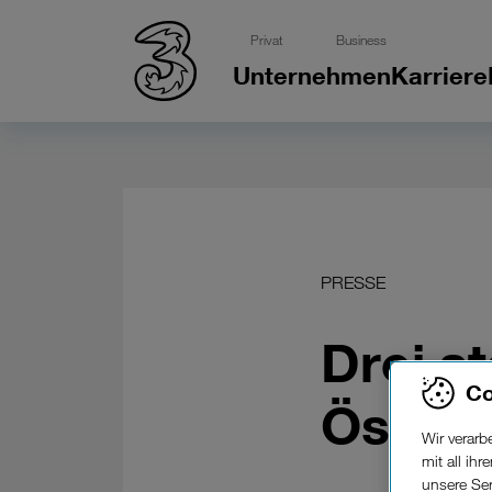
Privat
Business
Unternehmen
Karriere
PRESSE
Drei st
Co
Österr
Wir verar
mit all ih
unsere Ser