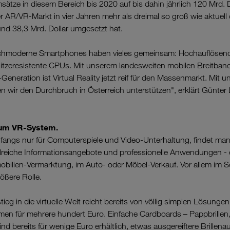
ätze in diesem Bereich bis 2020 auf bis dahin jährlich 120 Mrd.
 AR/VR-Markt in vier Jahren mehr als dreimal so groß wie aktuell 
nd 38,3 Mrd. Dollar umgesetzt hat.
hochmoderne Smartphones haben vieles gemeinsam: Hochauflösend
hitzeresistente CPUs. Mit unserem landesweiten mobilen Breitban
neration ist Virtual Reality jetzt reif für den Massenmarkt. Mit
 wir den Durchbruch in Österreich unterstützen", erklärt Günter
zum VR-System.
nfangs nur für Computerspiele und Video-Unterhaltung, findet man i
hlreiche Informationsangebote und professionelle Anwendungen - 
mobilien-Vermarktung, im Auto- oder Möbel-Verkauf. Vor allem im S
ößere Rolle.
tieg in die virtuelle Welt reicht bereits von völlig simplen Lösungen
n für mehrere hundert Euro. Einfache Cardboards – Pappbrillen, 
d bereits für wenige Euro erhältlich, etwas ausgereiftere Brillena