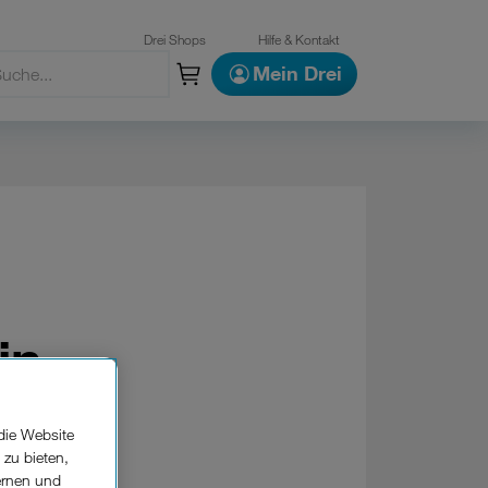
Drei Shops
Hilfe & Kontakt
Mein Drei
in
die Website
 zu bieten,
ernen und