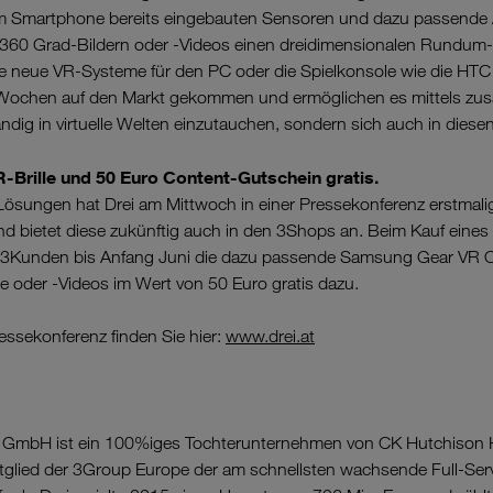
im Smartphone bereits eingebauten Sensoren und dazu passende
360 Grad-Bildern oder -Videos einen dreidimensionalen Rundum-
e neue VR-Systeme für den PC oder die Spielkonsole wie die HTC 
 Wochen auf den Markt gekommen und ermöglichen es mittels zusä
ändig in virtuelle Welten einzutauchen, sondern sich auch in dies
-Brille und 50 Euro Content-Gutschein gratis.
Lösungen hat Drei am Mittwoch in einer Pressekonferenz erstmalig
 und bietet diese zukünftig auch in den 3Shops an. Beim Kauf ein
 3Kunden bis Anfang Juni die dazu passende Samsung Gear VR Oc
e oder -Videos im Wert von 50 Euro gratis dazu.
ressekonferenz finden Sie hier:
www.drei.at
a GmbH ist ein 100%iges Tochterunternehmen von CK Hutchison 
tglied der 3Group Europe der am schnellsten wachsende Full-Serv