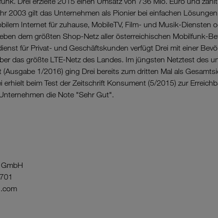
funk. Drei erzielte 2015 einen Umsatz von 736 Mio. Euro und zähl
ahr 2003 gilt das Unternehmen als Pionier bei einfachen Lösungen 
bilem Internet für zuhause, MobileTV, Film- und Musik-Diensten 
eben dem größten Shop-Netz aller österreichischen Mobilfunk-Be
nst für Privat- und Geschäftskunden verfügt Drei mit einer Be
ber das größte LTE-Netz des Landes. Im jüngsten Netztest des 
(Ausgabe 1/2016) ging Drei bereits zum dritten Mal als Gesamtsi
 erhielt beim Test der Zeitschrift Konsument (5/2015) zur Erreichb
 Unternehmen die Note "Sehr Gut".
ia GmbH
3701
i.com