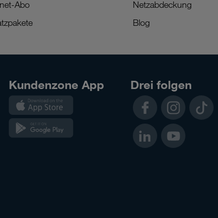
rnet-Abo
Netzabdeckung
tzpakete
Blog
Kundenzone App
Drei folgen
Kundenzone
Facebook
Instagram
TikTok
App
Kundenzone
LinkedIn
YouTube
App