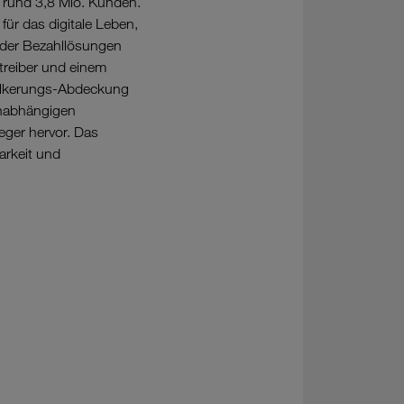
t rund 3,8 Mio. Kunden.
für das digitale Leben,
oder Bezahllösungen
treiber und einem
völkerungs-Abdeckung
unabhängigen
eger hervor. Das
arkeit und