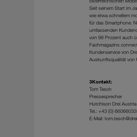
österreichischen Mobil
Seit seinem Start im J
wie etwa schnellem mo
für das Smartphone. N
umfassenden Kundendie
von 98 Prozent auch ü
Fachmagazins connect 
Kundenservice von Drei
Auskunftsqualität von
3Kontakt:
Tom Tesch
Pressesprecher
Hutchison Drei Austr
Tel.: +43 (0) 6606603
E-Mail: tom.tesch@dre