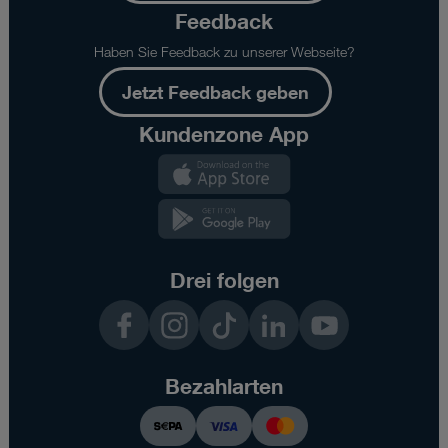
Feedback
Haben Sie Feedback zu unserer Webseite?
Jetzt Feedback geben
Kundenzone App
Kundenzone
App
Kundenzone
App
Drei folgen
Facebook
Instagram
TikTok
LinkedIn
YouTube
Bezahlarten