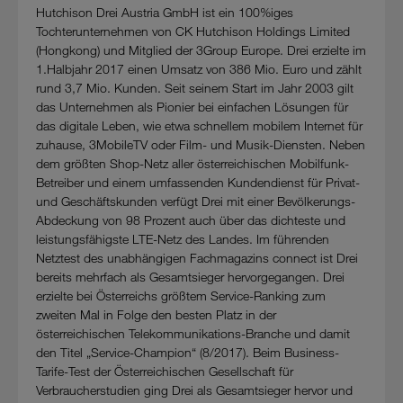
Hutchison Drei Austria GmbH ist ein 100%iges
Tochterunternehmen von CK Hutchison Holdings Limited
(Hongkong) und Mitglied der 3Group Europe. Drei erzielte im
1.Halbjahr 2017 einen Umsatz von 386 Mio. Euro und zählt
rund 3,7 Mio. Kunden. Seit seinem Start im Jahr 2003 gilt
das Unternehmen als Pionier bei einfachen Lösungen für
das digitale Leben, wie etwa schnellem mobilem Internet für
zuhause, 3MobileTV oder Film- und Musik-Diensten. Neben
dem größten Shop-Netz aller österreichischen Mobilfunk-
Betreiber und einem umfassenden Kundendienst für Privat-
und Geschäftskunden verfügt Drei mit einer Bevölkerungs-
Abdeckung von 98 Prozent auch über das dichteste und
leistungsfähigste LTE-Netz des Landes. Im führenden
Netztest des unabhängigen Fachmagazins connect ist Drei
bereits mehrfach als Gesamtsieger hervorgegangen. Drei
erzielte bei Österreichs größtem Service-Ranking zum
zweiten Mal in Folge den besten Platz in der
österreichischen Telekommunikations-Branche und damit
den Titel „Service-Champion“ (8/2017). Beim Business-
Tarife-Test der Österreichischen Gesellschaft für
Verbraucherstudien ging Drei als Gesamtsieger hervor und