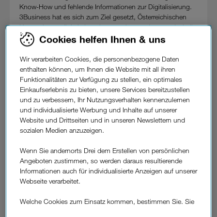
Know-How und fehlende Informationen zur Digitalisierung.
3Business hat es sich zum Ziel gesetzt, Österreichischen
Unternehmen digitale Impulse zu geben und startet deshalb
mit dem 3DigitalImpuls eine bundesweite Kampagne. Das
Cookies helfen Ihnen & uns
3Digital-Impuls Portfolio besteht aus dem 3DigitalCheck,
der 3Digital-Impuls Tour und fortlaufenden 3Digital-Impuls
Wir verarbeiten Cookies, die personenbezogene Daten
Events.
enthalten können, um Ihnen die Website mit all ihren
Funktionalitäten zur Verfügung zu stellen, ein optimales
Mit dem kostenlosen 3DigitalCheck auf
Einkaufserlebnis zu bieten, unsere Services bereitzustellen
www.drei.at/digitalimpuls können Firmen ihren digitalen
und zu verbessern, Ihr Nutzungsverhalten kennenzulernen
Status Quo in wenigen Minuten selbst ermitteln und
und individualisierte Werbung und Inhalte auf unserer
herausfinden, wo sie in fünf für die Digitalisierung relevanten
Website und Drittseiten und in unseren Newslettern und
Bereichen stehen:
sozialen Medien anzuzeigen.
1.) Treiber und Herausforderungen für ihre digitale
Wenn Sie andernorts Drei dem Erstellen von persönlichen
Transformation
Angeboten zustimmen, so werden daraus resultierende
2.) Digitalisierung in der Produktentwicklung & bei Services
Informationen auch für individualisierte Anzeigen auf unserer
Webseite verarbeitet.
3.) Die Nutzung digitaler Kanäle zur Kundengewinnung und
-Management
Welche Cookies zum Einsatz kommen, bestimmen Sie. Sie
können Ihre Zustimmungen später jederzeit wieder ändern.
4.) Umfang der Digitalisierung im Betrieb