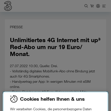
PRESSE
Unlimitiertes 4G Internet mit up³
Red-Abo um nur 19 Euro/
Monat.
27.07.2022 10:30, Quelle: Drei.
- Vollständig digitales Mobilfunk-Abo ohne Bindung jetzt
auch für 4G Smartphones.
- Handyvertrag per App: In wenigen Minuten mit eSIM
online.
- Daten-Flatabo zum 19 Euro-Aktionspreis bis Mitte
September.
Cookies helfen Ihnen & uns
Nach dem Start von Österreichs erstem digitalem 5G-Abo
Wir verarbeiten Cookies, die personenbezogene Daten
up³ im April verzeichnete die up³ App bereits mehr als