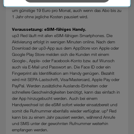
verarbeiten. Sie unterliegen keinem EU-konformen
aktivieren, nutzen das digitale Abo auch danach weiterhin
Datenschutzniveau und es stehen keine wirksamen
um günstige 19 Euro pro Monat, auch wenn das Abo bis zu
Rechtsbehelfe zur Verfügung.
1 Jahr ohne jegliche Kosten pausiert wird.
Cookies von Unternehmen in Drittstaaten, die ein ähnliches
Voraussetzung: eSIM-fähiges Handy.
Datenschutzniveau wie in der Europäischen Union aufweisen
up3 Red läuft mit allen eSIM-fähigen Smartphones. Die
(z.B. Data Privacy Framework), werden wie europäische
Aktivierung erfolgt in wenigen Minuten online. Nach dem
Unternehmen behandelt.
Download der up3-App aus dem AppStore von Apple oder
Google Play Store melden sich die Kunden mit einem
Wenn Sie „Nur notwendige Cookies“ wählen, dann sind für
Google-, Apple- oder Facebook-Konto bzw. auf Wunsch
Sie nur jene Cookies im Einsatz, die zur Funktion dieser
auch via E-Mail und Passwort an. Die Face ID oder ein
Website unerlässlich sind.
Fingerprint als Identifikation am Handy genügen. Bezahlt
wird mit SEPA-Lastschrift, Visa/Mastercard, Apple Pay oder
PayPal. Werden zusätzliche Auslands-Einheiten oder
schnellere Geschwindigkeiten benötigt, kann das einfach in
der App hinzugebucht werden. Auch bei einem
Handywechsel ist die eSIM sofort wieder einsatzbereit und
somit die Rufnummer ebenfalls wieder verfügbar. up³ Red
kann bis zu einem Jahr pausiert werden, während Anrufe
und SMS unter der gewohnten Rufnummer weiterhin
empfangen werden.