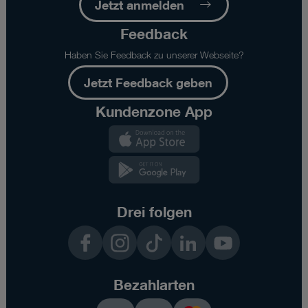
Jetzt anmelden
Feedback
Haben Sie Feedback zu unserer Webseite?
Jetzt Feedback geben
Kundenzone App
Kundenzone
App
Kundenzone
App
Drei folgen
Facebook
Instagram
TikTok
LinkedIn
YouTube
Bezahlarten