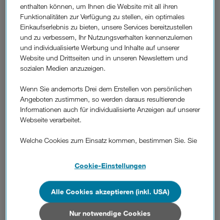
enthalten können, um Ihnen die Website mit all ihren
25.000 Downloads. Das up³ Abo wird inzwischen von
Funktionalitäten zur Verfügung zu stellen, ein optimales
Menschen aus rund 50 Nationen genutzt und verzeichnet
Einkaufserlebnis zu bieten, unsere Services bereitzustellen
eine durchschnittliche Datennutzung von rund einem GB
und zu verbessern, Ihr Nutzungsverhalten kennenzulernen
pro Kunde und Tag. Um die Vorteile von up³ auch Kunden
und individualisierte Werbung und Inhalte auf unserer
anzubieten, die noch kein 5G Smartphone haben, startet
Website und Drittseiten und in unseren Newslettern und
Drei "up³ Red" mit unlimitiertem 4G Internet zum
sozialen Medien anzuzeigen.
Aktionspreis von nur 19 Euro/ Monat ─ ohne
Mindestvertragsdauer, Servicepauschale oder
Wenn Sie andernorts Drei dem Erstellen von persönlichen
Aktivierungsentgelt.
Angeboten zustimmen, so werden daraus resultierende
Informationen auch für individualisierte Anzeigen auf unserer
Unlimitierte Minuten, SMS und Daten um 19 Euro/
Webseite verarbeitet.
Monat.
Das up³ Red Abo beinhaltet
Welche Cookies zum Einsatz kommen, bestimmen Sie. Sie
• Unlimitierte Minuten österreichweit und in der EU,
können Ihre Zustimmungen später jederzeit wieder ändern.
• Unlimitierte Daten mit bis zu 100/50 Mbit/s in Österreich,
Details und alle Optionen finden Sie unter „Cookie-
davon 20 GB/ Monat in der EU plus 100 MB Daten/ Monat
Cookie-Einstellungen
Einstellungen“.
in der Schweiz, Türkei, den USA und Großbritannien,
• 100 Minuten/ SMS von Österreich in die EU um nur 19
Alle Cookies akzeptieren (inkl. USA)
Wenn Sie allen Cookies zustimmen, werden auch Cookies
Euro pro Monat (statt 35 Euro).
von Drittanbietern verarbeitet, die Ihre Daten in Ländern
außerhalb der europäischen Union (z.B. in den USA)
Nur notwendige Cookies
Neukunden, die up³ Red bis zum 15. September 2022