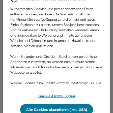
#GigaHilft-Aktion unterstützt
Canisibus, den Suppenbus der
Wir verarbeiten Cookies, die personenbezogene Daten
enthalten können, um Ihnen die Website mit all ihren
Caritas Wien.
Funktionalitäten zur Verfügung zu stellen, ein optimales
Einkaufserlebnis zu bieten, unsere Services bereitzustellen
Mit einer Winteraktion der sozialen Initiative 3Hilft unterstützt
und zu verbessern, Ihr Nutzungsverhalten kennenzulernen
Hutchison Drei Austria auch in diesem Jahr wieder den
und individualisierte Werbung und Inhalte auf unserer
Canisibus, den Suppenbus der Caritas Wien. Je kälter es
Website und Drittseiten und in unseren Newslettern und
wird, umso wichtiger ist die oft einzige warme Mahlzeit des
sozialen Medien anzuzeigen.
Tages für Menschen auf der Straße.
Mit dem sog. 3Suppinator macht Drei das Suppen-Spenden
Wenn Sie andernorts Drei dem Erstellen von persönlichen
für alle ganz einfach. Unter www.GigaHilft.at kann jeder
Angeboten zustimmen, so werden daraus resultierende
seine persönlichen Lieblingsfotos mit einem von insgesamt
Informationen auch für individualisierte Anzeigen auf unserer
sechs Gigabyte-Rahmen individualisieren und damit auch
Webseite verarbeitet.
noch Gutes tun. Denn für jedes erstellte Bild spendet 3Hilft
drei Teller Suppe an den Canisibus. User können ihr Bild mit
Welche Cookies zum Einsatz kommen, bestimmen Sie. Sie
Gigabyte-Rahmen anschließend vom 3Suppinator
können Ihre Zustimmungen später jederzeit wieder ändern.
herunterladen oder direkt auf Facebook teilen. Die
Details und alle Optionen finden Sie unter „Cookie-
#GigaHilft-Aktion läuft die nächsten fünf Wochen und endet
Cookie-Einstellungen
Einstellungen“.
mit 24.1.2018. Der 3Suppinator kann von jedem genutzt
werden, unabhängig davon ob 3Kunde oder nicht, und
Alle Cookies akzeptieren (inkl. USA)
Wenn Sie allen Cookies zustimmen, werden auch Cookies
auch so oft man möchte. Gemeinsam mit dem beliebten