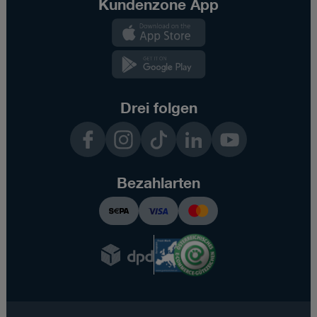
Kundenzone App
Kundenzone
App
Kundenzone
App
Drei folgen
Facebook
Instagram
TikTok
LinkedIn
YouTube
Bezahlarten