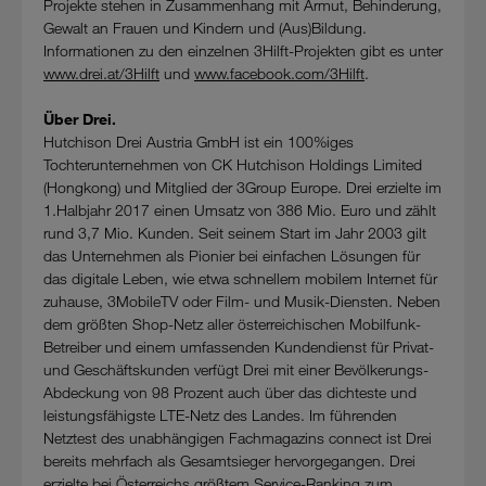
Projekte stehen in Zusammenhang mit Armut, Behinderung,
Gewalt an Frauen und Kindern und (Aus)Bildung.
Informationen zu den einzelnen 3Hilft-Projekten gibt es unter
www.drei.at/3Hilft
und
www.facebook.com/3Hilft
.
Über Drei.
Hutchison Drei Austria GmbH ist ein 100%iges
Tochterunternehmen von CK Hutchison Holdings Limited
(Hongkong) und Mitglied der 3Group Europe. Drei erzielte im
1.Halbjahr 2017 einen Umsatz von 386 Mio. Euro und zählt
rund 3,7 Mio. Kunden. Seit seinem Start im Jahr 2003 gilt
das Unternehmen als Pionier bei einfachen Lösungen für
das digitale Leben, wie etwa schnellem mobilem Internet für
zuhause, 3MobileTV oder Film- und Musik-Diensten. Neben
dem größten Shop-Netz aller österreichischen Mobilfunk-
Betreiber und einem umfassenden Kundendienst für Privat-
und Geschäftskunden verfügt Drei mit einer Bevölkerungs-
Abdeckung von 98 Prozent auch über das dichteste und
leistungsfähigste LTE-Netz des Landes. Im führenden
Netztest des unabhängigen Fachmagazins connect ist Drei
bereits mehrfach als Gesamtsieger hervorgegangen. Drei
erzielte bei Österreichs größtem Service-Ranking zum