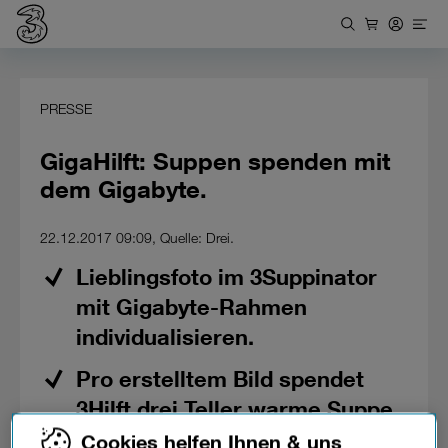
PRESSE
GigaHilft: Suppen spenden mit
dem Gigabyte.
22.12.2017 09:09, Quelle: Drei.
Lieblingsfoto im 3Suppinator
mit Gigabyte-Rahmen
individualisieren.
Pro erstelltem Bild spendet
3Hilft drei Teller warme Suppe.
Cookies helfen Ihnen & uns