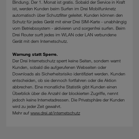
Bindung. Der 1. Monat ist gratis. Sobald der Service in Kraft
Cookies von Unternehmen in Drittstaaten, die ein ähnliches
ist, werden Kunden beim Surfen im Drei Mobilfunknetz
Datenschutzniveau wie in der Europäischen Union aufweisen
automatisch über Schutzfilter geleitet. Kunden können den
(z.B. Data Privacy Framework), werden wie europäische
Schutz für jedes Gerät mit einer Drei SIM-Karte - unabhängig
Unternehmen behandelt.
vom Betriebssystem - aktivieren und sorgenfrei surfen. Beim
Drei Router surft jedes im WLAN oder LAN verbundene
Wenn Sie „Nur notwendige Cookies“ wählen, dann sind für
Gerät mit dem Internetschutz.
Sie nur jene Cookies im Einsatz, die zur Funktion dieser
Website unerlässlich sind.
Warnung statt Sperre.
Der Drei Internetschutz sperrt keine Seiten, sondern warnt
Kunden, sobald die aufgerufenen Webseiten oder
Downloads als Sicherheitsrisiko identifiziert werden. Kunden
entscheiden, ob sie dennoch fortfahren oder die Aktion
abbrechen. Eine monatliche Statistik gibt Kunden einen
Überblick über die Anzahl der blockierten Zugriffe, nennt
jedoch keine Internetadressen. Die Privatsphäre der Kunden
wird zu jeder Zeit gewahrt.
Mehr auf
www.drei.at/internetschutz