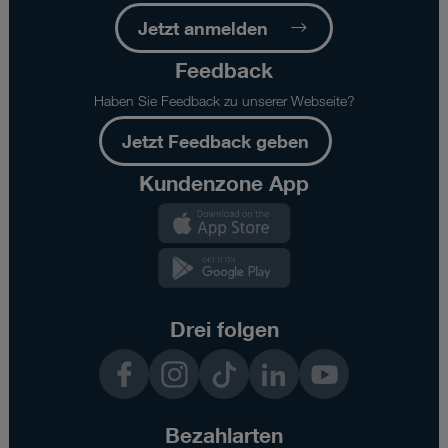
Jetzt anmelden
Feedback
Haben Sie Feedback zu unserer Webseite?
Jetzt Feedback geben
Kundenzone App
Kundenzone
App
Kundenzone
App
Drei folgen
Facebook
Instagram
TikTok
LinkedIn
YouTube
Bezahlarten