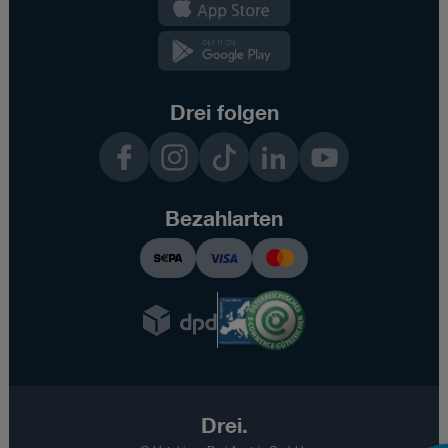
App
Kundenzone
App
Drei folgen
Facebook
Instagram
TikTok
LinkedIn
YouTube
Bezahlarten
Drei.