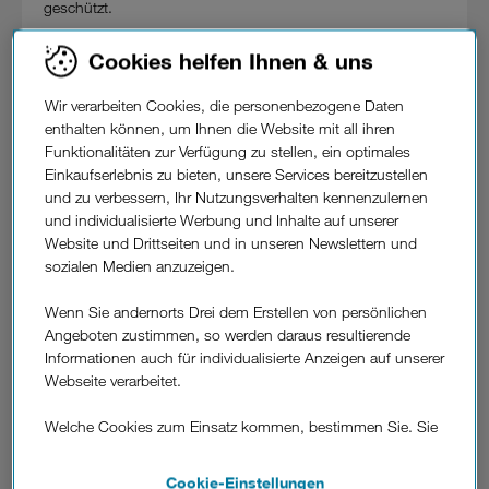
geschützt.
Drei Kunden, die auch jetzt ins Ausland verreisen wollen,
Cookies helfen Ihnen & uns
genießen nicht nur einen besonders günstigen, sondern
auch als "hervorragend" ausgezeichneten Reiseschutz. So
Wir verarbeiten Cookies, die personenbezogene Daten
hat die Österreichische Gesellschaft für Verbraucherstudien
enthalten können, um Ihnen die Website mit all ihren
(ÖGVS) den bei Drei erhältlichen automatischen Reise-
Funktionalitäten zur Verfügung zu stellen, ein optimales
Versicherungsschutz von "LAMIE direkt" einem
Einkaufserlebnis zu bieten, unsere Services bereitzustellen
unabhängigen Test unterzogen. Dabei erzielte dieser sowohl
und zu verbessern, Ihr Nutzungsverhalten kennenzulernen
in der Kategorie „"Reiseversicherungstarif" als auch im
und individualisierte Werbung und Inhalte auf unserer
"Kundenservice" jeweils die Bestnote "Hervorragend".
Website und Drittseiten und in unseren Newslettern und
Im Rahmen der von der ÖGVS durchgeführten Zertifizierung
sozialen Medien anzuzeigen.
analysierten unabhängige Experten das
Versicherungsangebot von LAMIE direkt basierend auf dem
Wenn Sie andernorts Drei dem Erstellen von persönlichen
Kriterienkatalog der ÖGVS-Studie "Reiseversicherer 2019".
Angeboten zustimmen, so werden daraus resultierende
Informationen auch für individualisierte Anzeigen auf unserer
Drei CCO Rudi Schrefl
: "Das Testergebnis bestätigt
Webseite verarbeitet.
eindrucksvoll, dass sich digitaler Komfort und exzellente
Servicequalität bestens kombinieren lassen.“"
Welche Cookies zum Einsatz kommen, bestimmen Sie. Sie
Ebenfalls sehr erfreut über die Auszeichnung ist
Christian
können Ihre Zustimmungen später jederzeit wieder ändern.
Pedak, CEO von LAMIE
: "Neben Kostenersparnis ist es
Details und alle Optionen finden Sie unter „Cookie-
uns ganz wichtig, unseren Kunden einen exzellenten
Cookie-Einstellungen