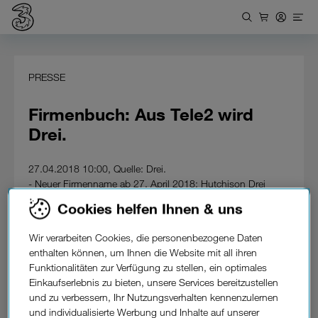
PRESSE
Firmenbuch: Aus Tele2 wird
Drei.
27.04.2018 10:00, Quelle: Drei.
- Neuer Firmenname ab 27. April 2018: Hutchison Drei
Austria GmbH.
Cookies helfen Ihnen & uns
- Rechtliche Verschmelzung beider Unternehmen als
nächster Integrationsschritt.
Wir verarbeiten Cookies, die personenbezogene Daten
enthalten können, um Ihnen die Website mit all ihren
Die Integration von Tele2 und Drei verläuft planmäßig und
Funktionalitäten zur Verfügung zu stellen, ein optimales
nimmt mit der rechtlichen Verschmelzung einen weiteren
Einkaufserlebnis zu bieten, unsere Services bereitzustellen
Zwischenschritt auf dem Weg zu einem neuen
und zu verbessern, Ihr Nutzungsverhalten kennenzulernen
Unternehmen. So treten ab 27. April 2018 Tele2 und Drei
und individualisierte Werbung und Inhalte auf unserer
rechtlich unter einem gemeinsamen Firmennamen auf. Tele2