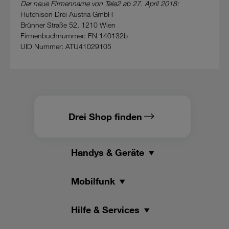
Datenschutzniveau wie in der Europäischen Union aufweisen
Der neue Firmenname von Tele2 ab 27. April 2018:
(z.B. Data Privacy Framework), werden wie europäische
Hutchison Drei Austria GmbH
Unternehmen behandelt.
Brünner Straße 52, 1210 Wien
Firmenbuchnummer: FN 140132b
Wenn Sie „Nur notwendige Cookies“ wählen, dann sind für
UID Nummer: ATU41029105
Sie nur jene Cookies im Einsatz, die zur Funktion dieser
Website unerlässlich sind.
Drei Shop finden
Handys & Geräte
Mobilfunk
Hilfe & Services