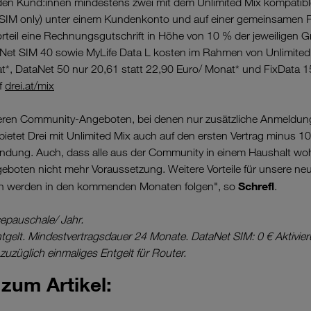
en Kund:innen mindestens zwei mit dem Unlimited Mix kompatible
h SIM only) unter einem Kundenkonto und auf einer gemeinsamen 
Vorteil eine Rechnungsgutschrift in Höhe von 10 % der jeweiligen 
taNet SIM 40 sowie MyLife Data L kosten im Rahmen von Unlimited 
t*, DataNet 50 nur 20,61 statt 22,90 Euro/ Monat* und FixData 1
f
drei.at/mix
eren Community-Angeboten, bei denen nur zusätzliche Anmeldung
 bietet Drei mit Unlimited Mix auch auf den ersten Vertrag minus 1
ndung. Auch, dass alle aus der Community in einem Haushalt wo
eboten nicht mehr Voraussetzung. Weitere Vorteile für unsere n
Schrefl
en werden in den kommenden Monaten folgen", so
.
cepauschale/ Jahr.
tgelt. Mindestvertragsdauer 24 Monate. DataNet SIM: 0 € Aktivier
zuzüglich einmaliges Entgelt für Router.
zum Artikel: