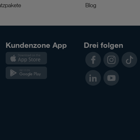
tzpakete
Blog
Kundenzone App
Drei folgen
Kundenzone
Facebook
Instagram
TikTok
App
Kundenzone
LinkedIn
YouTube
App