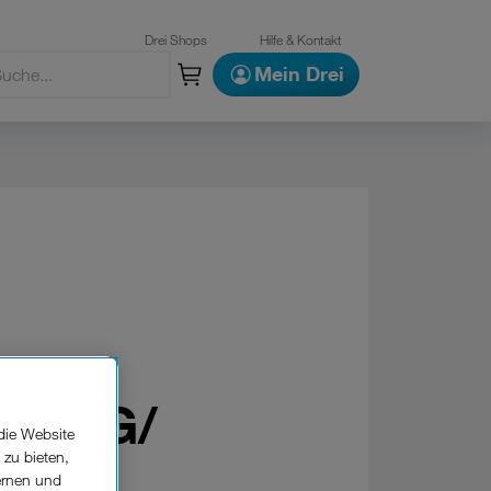
Drei Shops
Hilfe & Kontakt
Mein Drei
tem 5G/
die Website
 zu bieten,
ernen und