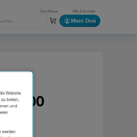
Drei Shops
Hilfe & Kontakt
Mein Drei
die Website
nd X200
 zu bieten,
ernen und
seren
o werden