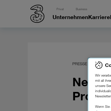
Privat
Business
Unternehmen
Karriere
PRESSE
Co
Wir verar
Neu be
mit all ih
unsere Ser
individual
Pro
Newslette
Wenn Sie 