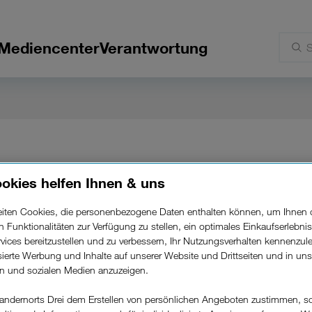
Mediencenter
Verantwortung
okies helfen Ihnen & uns
beiten Cookies, die personenbezogene Daten enthalten können, um Ihnen 
i Drei: vivo X200 u
ren Funktionalitäten zur Verfügung zu stellen, ein optimales Einkaufserlebnis
vices bereitzustellen und zu verbessern, Ihr Nutzungsverhalten kennenzul
isierte Werbung und Inhalte auf unserer Website und Drittseiten und in un
rn und sozialen Medien anzuzeigen.
andernorts Drei dem Erstellen von persönlichen Angeboten zustimmen, s