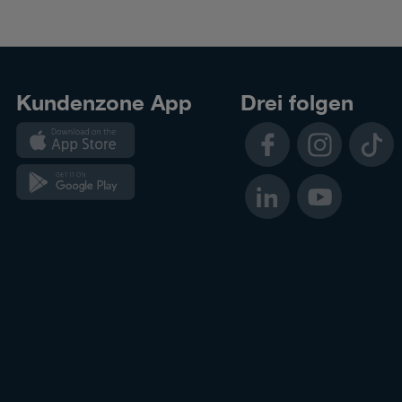
Kundenzone App
Drei folgen
Kundenzone
Facebook
Instagram
TikTok
App
Kundenzone
LinkedIn
YouTube
App