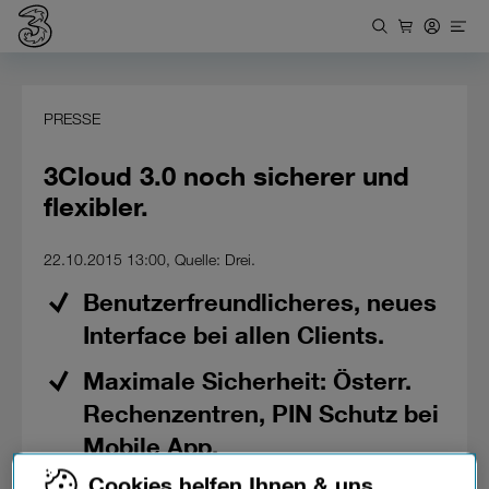
PRESSE
3Cloud 3.0 noch sicherer und
flexibler.
22.10.2015 13:00, Quelle: Drei.
Benutzerfreundlicheres, neues
Interface bei allen Clients.
Maximale Sicherheit: Österr.
Rechenzentren, PIN Schutz bei
Mobile App.
Cookies helfen Ihnen & uns