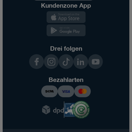
Kundenzone App
Kundenzone
App
Kundenzone
App
Drei folgen
Facebook
Instagram
TikTok
LinkedIn
YouTube
Bezahlarten