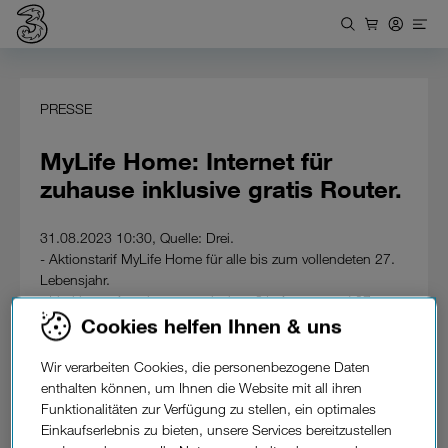
PRESSE
MyLife Home: Internet für
zuhause inklusive gratis Router.
31.08.2023 10:30, Quelle: Drei.
- Aktionstarif MyLife Home für alle bis zum vollendeten 27.
Lebensjahr.
- Limitiertes Angebot nur zwischen 31. August und 27.
September 2023 aktivierbar.
Cookies helfen Ihnen & uns
- Unlimitierte Daten in Österreich um nur 14,90 Euro/
Monat.
Wir verarbeiten Cookies, die personenbezogene Daten
- Mit Router um 0 Euro.
enthalten können, um Ihnen die Website mit all ihren
- Für immer behalten, auch nach 27.
Funktionalitäten zur Verfügung zu stellen, ein optimales
Einkaufserlebnis zu bieten, unsere Services bereitzustellen
Meine Wohnung, meine Regeln: Für alle bis 27, die gerade