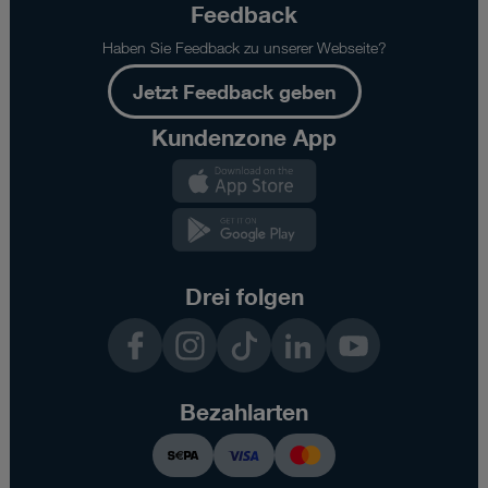
Feedback
Haben Sie Feedback zu unserer Webseite?
Jetzt Feedback geben
Kundenzone App
Kundenzone
App
Kundenzone
App
Drei folgen
Facebook
Instagram
TikTok
LinkedIn
YouTube
Bezahlarten