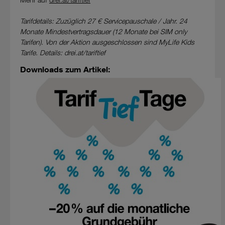
Rechtsbehelfe zur Verfügung.
Tarifdetails: Zuzüglich 27 € Servicepauschale / Jahr. 24
Cookies von Unternehmen in Drittstaaten, die ein ähnliches
Monate Mindestvertragsdauer (12 Monate bei SIM only
Datenschutzniveau wie in der Europäischen Union aufweisen
Tarifen). Von der Aktion ausgeschlossen sind MyLife Kids
(z.B. Data Privacy Framework), werden wie europäische
Tarife. Details: drei.at/tariftief
Unternehmen behandelt.
Downloads zum Artikel:
Wenn Sie „Nur notwendige Cookies“ wählen, dann sind für
Sie nur jene Cookies im Einsatz, die zur Funktion dieser
Website unerlässlich sind.