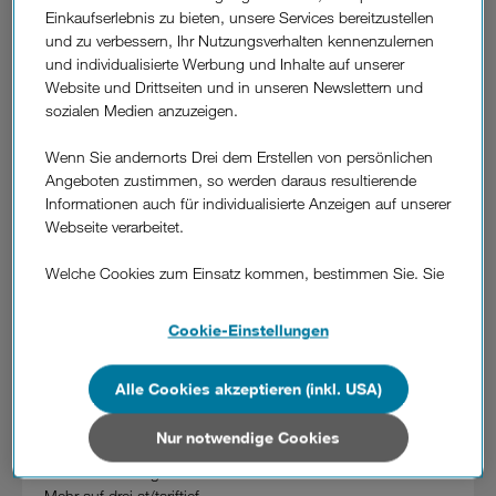
Tarifleben lang 20 Prozent auf die monatliche Grundgebühr.
Einkaufserlebnis zu bieten, unsere Services bereitzustellen
Zusätzlich erhöht Drei im Aktionszeitraum bis 22. Februar
und zu verbessern, Ihr Nutzungsverhalten kennenzulernen
das Datenvolumen um 20 GB Daten monatlich für
und individualisierte Werbung und Inhalte auf unserer
Österreich und die EU und ermäßigt die Aktivierungsgebühr
Website und Drittseiten und in unseren Newslettern und
für Privatkunden von 69,90 Euro auf 9,90. Drei Neukunden
sozialen Medien anzuzeigen.
erhalten diese Vorteile bis 22. Februar mit dem Aktionscode
"TARIFTIEF" in Drei Shops und auf www.drei.at.
Wenn Sie andernorts Drei dem Erstellen von persönlichen
Angeboten zustimmen, so werden daraus resultierende
Minus 20% auf die Grundgebühr und 20 GB monatlich
Informationen auch für individualisierte Anzeigen auf unserer
extra.
Webseite verarbeitet.
So zahlen Ideal M Neukunden für 35 GB und unlimitierte
Minuten und SMS sowie ein ermäßigtes Smartphone nur
Welche Cookies zum Einsatz kommen, bestimmen Sie. Sie
18,32 Euro statt 22,90 Euro, während Ideal SIM M
können Ihre Zustimmungen später jederzeit wieder ändern.
Neukunden nur 11,92 Euro statt 14,90 Euro monatlich
Details und alle Optionen finden Sie unter „Cookie-
Cookie-Einstellungen
zahlen.
Einstellungen“.
Der MyLife M Jugendtarif mit 45 GB und unlimitierten
Minuten und SMS kostet im Rahmen der Aktion nur 15,92
Alle Cookies akzeptieren (inkl. USA)
Wenn Sie allen Cookies zustimmen, werden auch Cookies
Euro, während der MyLife SIM M Tarife ohne Handy auf
von Drittanbietern verarbeitet, die Ihre Daten in Ländern
11,92 Euro monatlich reduziert wird. Wer MyLife nach
außerhalb der europäischen Union (z.B. in den USA)
Nur notwendige Cookies
Erreichung des 27. Lebensjahrs nicht aufgeben möchte, der
verarbeiten. Sie unterliegen keinem EU-konformen
behält den Tarif ganz einfach.
Datenschutzniveau und es stehen keine wirksamen
Mehr auf
drei.at/tariftief