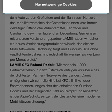
Mindestvertragslaufzeit abschließbar.
außerhalb der europäischen Union (z.B. in den USA)
Nur notwendige Cookies
verarbeiten. Sie unterliegen keinem EU-konformen
Drei CCO Günter Lischka
: "Mit dem Fahrrad zur Arbeit,
Datenschutzniveau und es stehen keine wirksamen
dem Auto zu den Großeltern und der Bahn zum Konzert –
Rechtsbehelfe zur Verfügung.
das Mobilitätsverhalten der Österreicher:innen wird immer
vielfältiger. Öffentliche Verkehrsmittel, Fahrräder und
Cookies von Unternehmen in Drittstaaten, die ein ähnliches
Carsharing gewinnen laufend an Bedeutung. Gemeinsam
Datenschutzniveau wie in der Europäischen Union aufweisen
mit unserem Versicherungspartner LAMIE haben wir daher
(z.B. Data Privacy Framework), werden wie europäische
ein neues Versicherungsprodukt entwickelt, das diesem
Unternehmen behandelt.
Mobilitätswandel Rechnung trägt und Rundum-Hilfe ohne
verpflichtende Jahresmitgliedschaft für weniger als vier Euro
Wenn Sie „Nur notwendige Cookies“ wählen, dann sind für
pro Monat bietet."
Sie nur jene Cookies im Einsatz, die zur Funktion dieser
LAMIE CFO Roland Pedak
: "Mit mehr als 1.000
Website unerlässlich sind.
Partnerbetrieben in ganz Österreich verfügen wir über eines
der dichtesten Pannen-Netzwerke des Landes. Damit
ermöglichen wir schnelle Hilfe bei KFZ-, E-Bike- oder
Fahrradpannen. Angesichts des anhaltenden Outdoor-
Booms und der steigenden Zahl an Bergrettungseinsätzen
ist der Alpin-Schutz ein zentraler Bestandteil einer modernen
Mobilitätsversicherung."
Der Drei Mobilitätsschutz beinhaltet: