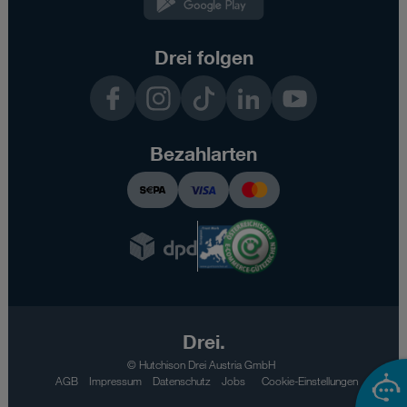
App
Drei folgen
Facebook
Instagram
TikTok
LinkedIn
YouTube
Bezahlarten
Drei.
© Hutchison Drei Austria GmbH
AGB
Impressum
Datenschutz
Jobs
Cookie-Einstellungen