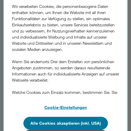
Wir verarbeiten Cookies, die personenbezogene Daten
Nach der Einführung einer Auslandsreiseversicherung im
enthalten können, um Ihnen die Website mit all ihren
Vorjahr erweitern Drei und LAMIE ihr Versicherungsangebot
Funktionalitäten zur Verfügung zu stellen, ein optimales
ab 23. April um einen österreichweiten Mobilitätsschutz, der
Einkaufserlebnis zu bieten, unsere Services bereitzustellen
auf das veränderte Mobilitätsverhalten in Beruf und Freizeit
und zu verbessern, Ihr Nutzungsverhalten kennenzulernen
zugeschnitten ist. Da Wege immer häufiger multimodal
und individualisierte Werbung und Inhalte auf unserer
zurückgelegt werden, bietet der flexible und bindungsfreie
Website und Drittseiten und in unseren Newslettern und
Schutz von Drei schnelle Hilfe bei KFZ-, Fahrrad- oder E-
sozialen Medien anzuzeigen.
Bike-Pannen in ganz Österreich. Darüber hinaus sind
Kletter-, Wander- oder Skiunfälle inklusive
Wenn Sie andernorts Drei dem Erstellen von persönlichen
Hubschrauberrettung abgedeckt. Ein innovativer
Angeboten zustimmen, so werden daraus resultierende
Verspätungsschutz greift, wenn die Anreise zu Events,
Informationen auch für individualisierte Anzeigen auf unserer
Sportveranstaltungen oder Flugreisen aufgrund von
Webseite verarbeitet.
Verzögerungen im öffentlichen Verkehr oder einer Autopanne
nicht rechtzeitig gelingt.
Welche Cookies zum Einsatz kommen, bestimmen Sie. Sie
können Ihre Zustimmungen später jederzeit wieder ändern.
Optimaler Schutz für maximale Alltagsfreiheit.
Details und alle Optionen finden Sie unter „Cookie-
Cookie-Einstellungen
Die Versicherung richtet sich an Einzelpersonen oder
Einstellungen“.
Familien, die viel unterwegs, sportlich aktiv bzw. kulturell
interessiert sind. Singles zahlen monatlich 3,90 Euro,
Alle Cookies akzeptieren (inkl. USA)
Wenn Sie allen Cookies zustimmen, werden auch Cookies
Familien 5,90 Euro. Die Produkte sind ohne Bindung oder
von Drittanbietern verarbeitet, die Ihre Daten in Ländern