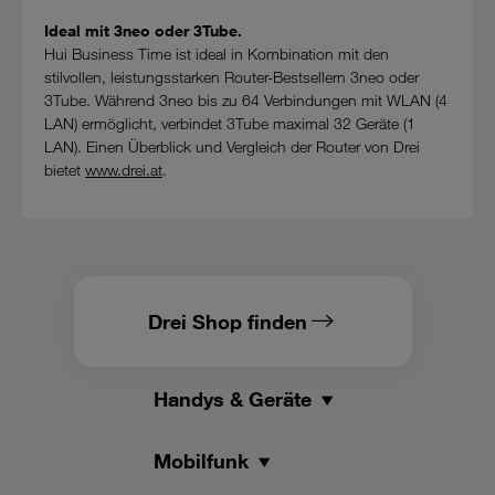
Datenschutzniveau wie in der Europäischen Union aufweisen
Ideal mit 3neo oder 3Tube.
(z.B. Data Privacy Framework), werden wie europäische
Hui Business Time ist ideal in Kombination mit den
Unternehmen behandelt.
stilvollen, leistungsstarken Router-Bestsellern 3neo oder
3Tube. Während 3neo bis zu 64 Verbindungen mit WLAN (4
Wenn Sie „Nur notwendige Cookies“ wählen, dann sind für
LAN) ermöglicht, verbindet 3Tube maximal 32 Geräte (1
Sie nur jene Cookies im Einsatz, die zur Funktion dieser
LAN). Einen Überblick und Vergleich der Router von Drei
Website unerlässlich sind.
bietet
www.drei.at
.
Drei Shop finden
Handys & Geräte
Mobilfunk