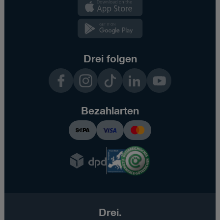
Kundenzone
App
Kundenzone
App
Drei folgen
Facebook
Instagram
TikTok
LinkedIn
YouTube
Bezahlarten
Drei.