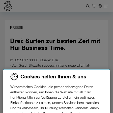
PRESSE
Drei: Surfen zur besten Zeit mit
Hui Business Time.
31.05.2017 11:00, Quelle: Drei.
- Auf Geschäftszeiten zugeschnittene neue LTE Flat-
Datentarife für Businesskunden.
Cookies helfen Ihnen & uns
- Mit Router und 24-Monatsbindung oder als SIM only Tarif
ohne Bindung.
- Mit Geld-zurück-Garantie.
Wir verarbeiten Cookies, die personenbezogene Daten
enthalten können, um Ihnen die Website mit all ihren
Der neue Flat-Datentarif von Drei für Businesskunden bietet
Funktionalitäten zur Verfügung zu stellen, ein optimales
blitzschnelle LTE-Geschwindigkeit im stärksten Netz genau
Einkaufserlebnis zu bieten, unsere Services bereitzustellen
dann, wenn Unternehmer diese tatsächlich benötigen. Hui
und zu verbessern, Ihr Nutzungsverhalten kennenzulernen
Business Time ist auf Geschäfts- und Bürozeiten