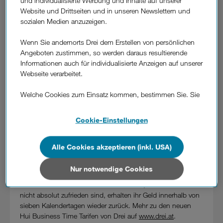
und individualisierte Werbung und Inhalte auf unserer
zugeschnitten und überzeugt mit seinem Preis-Leistungs-
Website und Drittseiten und in unseren Newslettern und
Verhältnis. Da die neuen LTE-Datentarife kein Datenlimit
sozialen Medien anzuzeigen.
haben, sind sie der perfekte Ersatz für Festnetz-Internet.
Businesskunden haben ab 31. Mai 2017 die Wahl zwischen
Wenn Sie andernorts Drei dem Erstellen von persönlichen
den Hui Flat Tarifen und den neuen Hui Business Time
Angeboten zustimmen, so werden daraus resultierende
Tarifen, mit oder ohne Router.
Informationen auch für individualisierte Anzeigen auf unserer
Webseite verarbeitet.
Blitzschnelle LTE-Verbindungen zur Geschäftszeit.
Hui Business Time Flat 50 mit maximaler
Welche Cookies zum Einsatz kommen, bestimmen Sie. Sie
Downloadgeschwindigkeit von 50 Mbit/Sek (von 0:00 bis
können Ihre Zustimmungen später jederzeit wieder ändern.
19:00 Uhr) kostet netto 23,33 € monatlich. Für alle, die es
Details und alle Optionen finden Sie unter „Cookie-
Cookie-Einstellungen
noch schneller wollen, eignet sich Hui Business Time Flat
Einstellungen“.
150 mit max. 150 Mbit/s Downloadgeschwindigkeit um
netto 33,33 € pro Monat. Während der Off-Peak Zeit
Alle Cookies akzeptieren (inkl. USA)
Wenn Sie allen Cookies zustimmen, werden auch Cookies
zwischen 19:00 und 0:00 steht das LTE-Netz von Drei mit
von Drittanbietern verarbeitet, die Ihre Daten in Ländern
dem Flattarif ebenfalls, aber zu geringeren
außerhalb der europäischen Union (z.B. in den USA)
Nur notwendige Cookies
Maximalgeschwindigkeiten zur Verfügung. Geld-zurück-
verarbeiten. Sie unterliegen keinem EU-konformen
Garantie: Hui Business Time Neukunden, die mit ihrem Tarif
Datenschutzniveau und es stehen keine wirksamen
nicht absolut zufrieden sind, erhalten ihr Geld innerhalb von
Rechtsbehelfe zur Verfügung.
sieben Kalendertagen wieder zurück. Mehr zu den neuen
Hui Business Time Tarifen von Drei auf
www.drei.at
.
Cookies von Unternehmen in Drittstaaten, die ein ähnliches