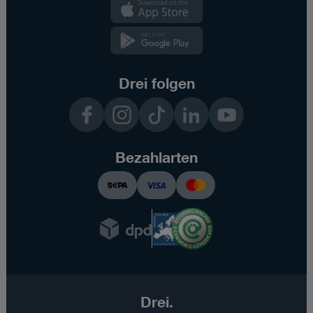
Kundenzone
App
Kundenzone
App
Drei folgen
Facebook
Instagram
TikTok
LinkedIn
YouTube
Bezahlarten
Drei.