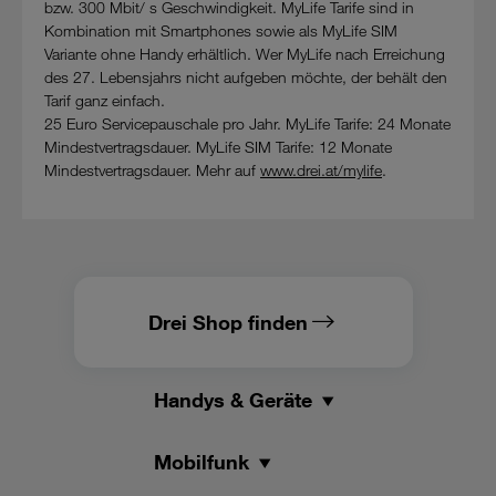
bzw. 300 Mbit/ s Geschwindigkeit. MyLife Tarife sind in
Datenschutzniveau wie in der Europäischen Union aufweisen
Kombination mit Smartphones sowie als MyLife SIM
(z.B. Data Privacy Framework), werden wie europäische
Variante ohne Handy erhältlich. Wer MyLife nach Erreichung
Unternehmen behandelt.
des 27. Lebensjahrs nicht aufgeben möchte, der behält den
Tarif ganz einfach.
Wenn Sie „Nur notwendige Cookies“ wählen, dann sind für
25 Euro Servicepauschale pro Jahr. MyLife Tarife: 24 Monate
Sie nur jene Cookies im Einsatz, die zur Funktion dieser
Mindestvertragsdauer. MyLife SIM Tarife: 12 Monate
Website unerlässlich sind.
Mindestvertragsdauer. Mehr auf
www.drei.at/mylife
.
Drei Shop finden
Handys & Geräte
Mobilfunk