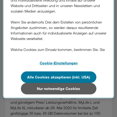
und individualisierte Werbung und Inhalte auf unserer
Geschwindigkeit und drei Monate lang die Grundgebühr
Website und Drittseiten und in unseren Newslettern und
geschenkt. So bleibt allen Jungen bis 27 mehr
sozialen Medien anzuzeigen.
Datenvolumen unterwegs und mehr Budget für
Sommeraktivitäten.
Wenn Sie andernorts Drei dem Erstellen von persönlichen
Ab 28. Mai inkludiert der Tarif MyLife L 35 GB statt 25 GB
Angeboten zustimmen, so werden daraus resultierende
Datenvolumen (davon 18 GB in der EU) sowie 150/ 50 Mbit/
Informationen auch für individualisierte Anzeigen auf unserer
s statt 50/20 Mbit/ s Datengeschwindigkeit. In Kombination
Webseite verarbeitet.
mit einem hochwertigen Smartphone, wie zum Beispiel dem
Huawei P40 lite um 0 Euro, kostet MyLife L mit 24-
Welche Cookies zum Einsatz kommen, bestimmen Sie. Sie
Monatsbindung 19 Euro/ Monat. Gleichzeitig schenkt Drei
können Ihre Zustimmungen später jederzeit wieder ändern.
allen Neukunden von MyLife Vertragstarifen das
Details und alle Optionen finden Sie unter „Cookie-
Cookie-Einstellungen
Aktivierungsentgelt. In der SIM only-Version ohne
Einstellungen“.
Smartphone, beträgt die MyLife SIM L Grundgebühr nur 14
Euro.
Alle Cookies akzeptieren (inkl. USA)
Wenn Sie allen Cookies zustimmen, werden auch Cookies
von Drittanbietern verarbeitet, die Ihre Daten in Ländern
MyLife Jugendtarife für alle bis einschließlich 27.
außerhalb der europäischen Union (z.B. in den USA)
Nur notwendige Cookies
Die MyLife Jugendtarife von Drei bieten eine für jugendliche
verarbeiten. Sie unterliegen keinem EU-konformen
Nutzer ideale Kombination aus großzügigem Datenvolumen
Datenschutzniveau und es stehen keine wirksamen
und günstigem Preis/ Leistungsverhältnis. MyLife L und
Rechtsbehelfe zur Verfügung.
MyLife XL inkludieren ab 28. Mai 2020 für limitierte Zeit
großzügige 35 bzw. 45 GB Datenvolumen bei bis zu 150
Cookies von Unternehmen in Drittstaaten, die ein ähnliches