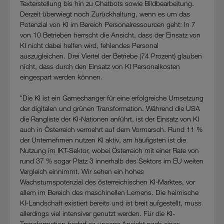
Sie nur jene Cookies im Einsatz, die zur Funktion dieser
Texterstellung bis hin zu Chatbots sowie Bildbearbeitung.
Website unerlässlich sind.
Derzeit überwiegt noch Zurückhaltung, wenn es um das
Potenzial von KI im Bereich Personalressourcen geht: In 7
von 10 Betrieben herrscht die Ansicht, dass der Einsatz von
KI nicht dabei helfen wird, fehlendes Personal
auszugleichen. Drei Viertel der Betriebe (74 Prozent) glauben
nicht, dass durch den Einsatz von KI Personalkosten
eingespart werden können.
"Die KI ist ein Gamechanger für eine erfolgreiche Umsetzung
der digitalen und grünen Transformation. Während die USA
die Rangliste der KI-Nationen anführt, ist der Einsatz von KI
auch in Österreich vermehrt auf dem Vormarsch. Rund 11 %
der Unternehmen nutzen KI aktiv, am häufigsten ist die
Nutzung im IKT-Sektor, wobei Österreich mit einer Rate von
rund 37 % sogar Platz 3 innerhalb des Sektors im EU weiten
Vergleich einnimmt. Wir sehen ein hohes
Wachstumspotenzial des österreichischen KI-Marktes, vor
allem im Bereich des maschinellen Lernens. Die heimische
KI-Landschaft existiert bereits und ist breit aufgestellt, muss
allerdings viel intensiver genutzt werden. Für die KI-
Transformation bedarf es unserer Ansicht nach eines