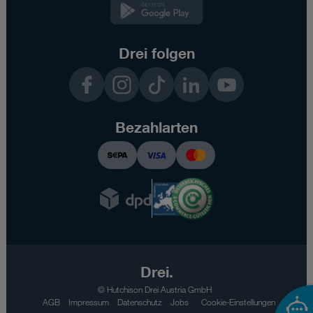
Kundenzone
App
Drei folgen
Facebook
Instagram
TikTok
LinkedIn
YouTube
Bezahlarten
Drei.
© Hutchison Drei Austria GmbH
AGB
Impressum
Datenschutz
Jobs
Cookie-Einstellungen