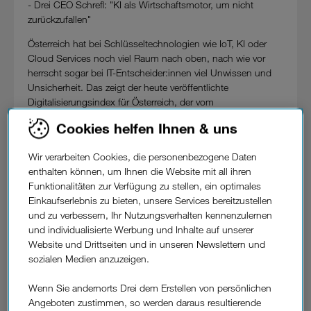
- Drei CEO Schrefl: "KI als Wirtschaftsmotor, um nicht
zurückzufallen"
Österreich hat bei Schlüsseltechnologien wie IoT, KI oder
Cloud Services noch viel Raum nach oben, nach wie vor
herrscht sogar bei IT-Entscheider:innen viel Unwissen und
Unsicherheit. Das zeigt der heute veröffentlichte
Digitalisierungsindex für Österreich, der vom
Telekommunikationsanbieter Drei bei Arthur D. Little und
Cookies helfen Ihnen & uns
marketmind in Auftrag gegeben wurde. Für den
Digitalisierungsindex wurden nunmehr schon zum
Wir verarbeiten Cookies, die personenbezogene Daten
siebenten Mal Mitte des Jahres rund 800 Unternehmen aller
enthalten können, um Ihnen die Website mit all ihren
Branchen und Größen in ganz Österreich befragt.
Funktionalitäten zur Verfügung zu stellen, ein optimales
Nach einem deutlichen Anstieg zu Beginn der Pandemie
Einkaufserlebnis zu bieten, unsere Services bereitzustellen
stagniert der Digitalisierungsindex mit einem Wert von 34,3
und zu verbessern, Ihr Nutzungsverhalten kennenzulernen
von 100 möglichen Punkten seit nunmehr vier Jahren.
und individualisierte Werbung und Inhalte auf unserer
Während sich größere und mittlere Unternehmen positiv
Website und Drittseiten und in unseren Newslettern und
entwickeln, fallen kleine Betriebe mit unter 20
sozialen Medien anzuzeigen.
Mitarbeiter:innen immer weiter zurück.
Wenn Sie andernorts Drei dem Erstellen von persönlichen
Rudolf Schrefl, CEO von Drei
: "Die Digitalisierung
Angeboten zustimmen, so werden daraus resultierende
österreichischer Betriebe stagniert – und das wird in der