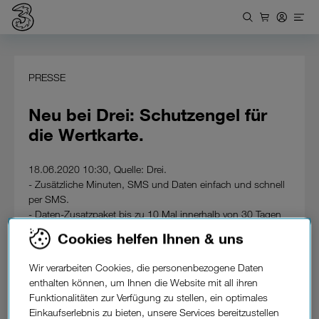
PRESSE
Neu bei Drei: Schutzengel für
die Wertkarte.
18.06.2020 10:30, Quelle: Drei.
- Zusätzliche Minuten, SMS und Daten einfach und schnell
per SMS.
- Daten-Zusatzpaket bis zu 10 Mal innerhalb von 30 Tagen
aktivierbar.
Cookies helfen Ihnen & uns
- Drei Schutzengel bei Wertkarten-Tarifen kostenfrei
inkludiert.
Wir verarbeiten Cookies, die personenbezogene Daten
enthalten können, um Ihnen die Website mit all ihren
Wertkartentarife ermöglichen volle Kostenkontrolle ohne
Funktionalitäten zur Verfügung zu stellen, ein optimales
Bindung. Doch manchmal benötigen Kunden mehr als die
Einkaufserlebnis zu bieten, unsere Services bereitzustellen
monatlich inkludierten Freieinheiten. Um die Aktivierung