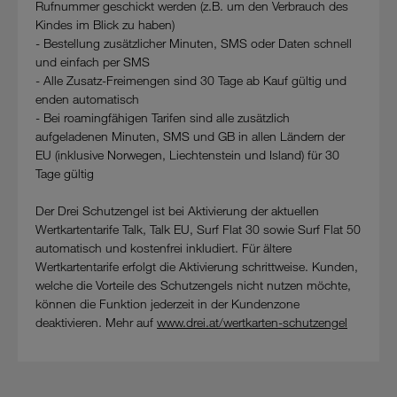
Rufnummer geschickt werden (z.B. um den Verbrauch des
Cookies von Unternehmen in Drittstaaten, die ein ähnliches
Kindes im Blick zu haben)
Datenschutzniveau wie in der Europäischen Union aufweisen
- Bestellung zusätzlicher Minuten, SMS oder Daten schnell
(z.B. Data Privacy Framework), werden wie europäische
und einfach per SMS
Unternehmen behandelt.
- Alle Zusatz-Freimengen sind 30 Tage ab Kauf gültig und
enden automatisch
Wenn Sie „Nur notwendige Cookies“ wählen, dann sind für
- Bei roamingfähigen Tarifen sind alle zusätzlich
Sie nur jene Cookies im Einsatz, die zur Funktion dieser
aufgeladenen Minuten, SMS und GB in allen Ländern der
Website unerlässlich sind.
EU (inklusive Norwegen, Liechtenstein und Island) für 30
Tage gültig
Der Drei Schutzengel ist bei Aktivierung der aktuellen
Wertkartentarife Talk, Talk EU, Surf Flat 30 sowie Surf Flat 50
automatisch und kostenfrei inkludiert. Für ältere
Wertkartentarife erfolgt die Aktivierung schrittweise. Kunden,
welche die Vorteile des Schutzengels nicht nutzen möchte,
können die Funktion jederzeit in der Kundenzone
deaktivieren. Mehr auf
www.drei.at/wertkarten-schutzengel