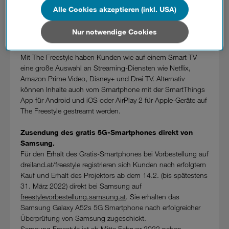
Premium 360° Sound.
Alle Cookies akzeptieren (inkl. USA)
Wenn Sie allen Cookies zustimmen, werden auch Cookies
So beeindruckend wie das Seherlebnis ist auch der 360°
von Drittanbietern verarbeitet, die Ihre Daten in Ländern
Surround Sound dank 5W Tieftonlautsprecher. The Freestyle
außerhalb der europäischen Union (z.B. in den USA)
Nur notwendige Cookies
ist mit der dualen Passiv-Radiator Technologie ausgestattet,
verarbeiten. Sie unterliegen keinem EU-konformen
die einen klaren und tiefen Bass ohne Verzerrung ermöglicht.
Datenschutzniveau und es stehen keine wirksamen
Mit The Freestyle haben Kunden wie auf einem Smart TV
Rechtsbehelfe zur Verfügung.
eine große Auswahl an Streaming-Diensten wie Netflix,
Amazon Prime Video, Disney+ und Drei TV. Alternativ
Cookies von Unternehmen in Drittstaaten, die ein ähnliches
können Inhalte auch vom Smartphone mit der SmartThings
Datenschutzniveau wie in der Europäischen Union aufweisen
App für Android und iOS oder AirPlay 2 für Apple-Geräte auf
(z.B. Data Privacy Framework), werden wie europäische
The Freestyle gestreamt werden.
Unternehmen behandelt.
Zusendung des gratis 5G-Smartphones direkt von
Wenn Sie „Nur notwendige Cookies“ wählen, dann sind für
Samsung.
Sie nur jene Cookies im Einsatz, die zur Funktion dieser
Für den Erhalt des Gratis-Smartphones bei Vorbestellung auf
Website unerlässlich sind.
dreiland.at/freestyle registrieren sich Kunden nach erfolgtem
Kauf und Erhalt des Projektors ab dem 14.2. (bis spätestens
31. März 2022) direkt bei Samsung auf
freestylevorbestellung.samsung.at
. Sie erhalten das
Samsung Galaxy A52s 5G Smartphone nach erfolgreicher
Überprüfung von Samsung zugeschickt.
Samsung Freestyle ist ab Mitte Februar 2022 neben