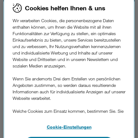
Standfuß projiziert Freestyle Inhalte von der Wand auf den
Cookies helfen Ihnen & uns
Boden bis hin zur Zimmerdecke und das in einer Größe von
30 bis zu 100 Zoll. Drei bietet den Samsung Freestyle
Wir verarbeiten Cookies, die personenbezogene Daten
Betreiber-exklusiv in Österreich ab 20. Jänner 2022 auf
enthalten können, um Ihnen die Website mit all ihren
dreiland.at im Vorverkauf an. Kunden, die den smarten
Funktionalitäten zur Verfügung zu stellen, ein optimales
Projektor bis 13. Februar 2022 erwerben, erhalten ein
Einkaufserlebnis zu bieten, unsere Services bereitzustellen
Samsung Galaxy A52s 5G Smartphone gratis.
und zu verbessern, Ihr Nutzungsverhalten kennenzulernen
Mehr auf
www.dreiland.at/freestyle
und individualisierte Werbung und Inhalte auf unserer
Website und Drittseiten und in unseren Newslettern und
Einfaches Setup.
sozialen Medien anzuzeigen.
The Freestyle korrigiert mit dem Auto Keystone schiefe Bilder
automatisch und schafft bei allen Inhalten einen geraden,
Wenn Sie andernorts Drei dem Erstellen von persönlichen
rechteckigen Bildschirm in perfektem 16:9 Format. Auto
Angeboten zustimmen, so werden daraus resultierende
Fokus sorgt in Sekundenschnelle für ein scharfes, klares
Informationen auch für individualisierte Anzeigen auf unserer
Bild. Das Auto Levelling sorgt dafür, dass die Leinwand auf
Webseite verarbeitet.
fast jedem Untergrund eben stehen kann – auf felsigen
Campingplätzen ebenso wir auf weichen Betten. Einfach mit
Welche Cookies zum Einsatz kommen, bestimmen Sie. Sie
dem WLAN verbinden und The Freestyle projiziert zu Hause,
können Ihre Zustimmungen später jederzeit wieder ändern.
im Büro und unterwegs. Das Video auf YouTube:
Details und alle Optionen finden Sie unter „Cookie-
Cookie-Einstellungen
https://www.youtube.com/watch?v=6lnY8oqVh3A
Einstellungen“.