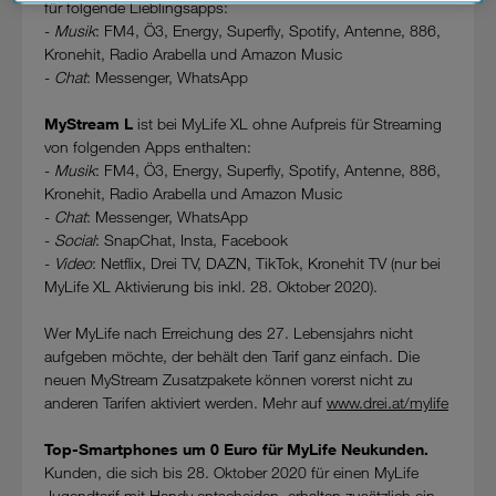
für folgende Lieblingsapps:
Datenschutzniveau und es stehen keine wirksamen
-
Musik
: FM4, Ö3, Energy, Superfly, Spotify, Antenne, 886,
Rechtsbehelfe zur Verfügung.
Kronehit, Radio Arabella und Amazon Music
-
Chat
: Messenger, WhatsApp
Cookies von Unternehmen in Drittstaaten, die ein ähnliches
Datenschutzniveau wie in der Europäischen Union aufweisen
MyStream L
ist bei MyLife XL ohne Aufpreis für Streaming
(z.B. Data Privacy Framework), werden wie europäische
von folgenden Apps enthalten:
Unternehmen behandelt.
-
Musik
: FM4, Ö3, Energy, Superfly, Spotify, Antenne, 886,
Kronehit, Radio Arabella und Amazon Music
Wenn Sie „Nur notwendige Cookies“ wählen, dann sind für
-
Chat
: Messenger, WhatsApp
Sie nur jene Cookies im Einsatz, die zur Funktion dieser
-
Social
: SnapChat, Insta, Facebook
Website unerlässlich sind.
-
Video
: Netflix, Drei TV, DAZN, TikTok, Kronehit TV (nur bei
MyLife XL Aktivierung bis inkl. 28. Oktober 2020).
Wer MyLife nach Erreichung des 27. Lebensjahrs nicht
aufgeben möchte, der behält den Tarif ganz einfach. Die
neuen MyStream Zusatzpakete können vorerst nicht zu
anderen Tarifen aktiviert werden. Mehr auf
www.drei.at/mylife
Top-Smartphones um 0 Euro für MyLife Neukunden.
Kunden, die sich bis 28. Oktober 2020 für einen MyLife
Jugendtarif mit Handy entscheiden, erhalten zusätzlich ein