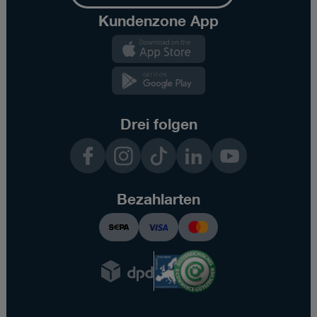
Kundenzone App
Kundenzone
App
Kundenzone
App
Drei folgen
Facebook
Instagram
TikTok
LinkedIn
YouTube
Bezahlarten