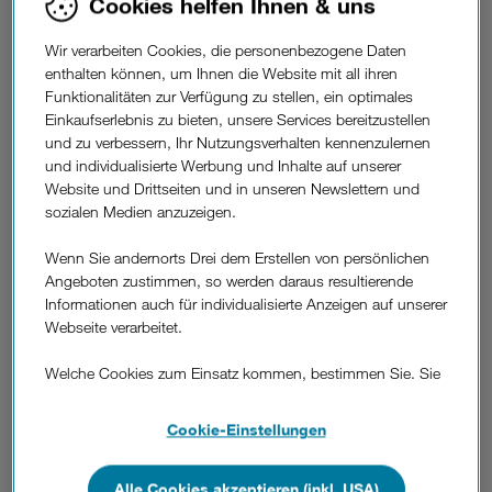
Cookies helfen Ihnen & uns
deutschen Netzwerkhersteller LANCOM Systems und den
IT-Dienstleistern T&N und OMREX zusammen.
Wir verarbeiten Cookies, die personenbezogene Daten
Mit der maßgeschneiderten, neuen Managed Wifi Lösung
enthalten können, um Ihnen die Website mit all ihren
von Drei, LANCOM, T&N und OM-REX lassen sich WLAN-
Funktionalitäten zur Verfügung zu stellen, ein optimales
Netzwerke jeder Größe hochautomatisiert konfigurieren,
Einkaufserlebnis zu bieten, unsere Services bereitzustellen
ausrollen und per Fernzugriff zentral als Managed Service
und zu verbessern, Ihr Nutzungsverhalten kennenzulernen
verwalten. Die eigene Wifi-Infrastruktur ist indivi-duell
und individualisierte Werbung und Inhalte auf unserer
erweiterbar, zum Beispiel mit Gäste-WLAN, mit einer voll
Website und Drittseiten und in unseren Newslettern und
integrierten Firewall oder Hot-Spot Funktionalität. Mittels
sozialen Medien anzuzeigen.
zentraler Verwaltung können Unternehmen den eigenen
Administrationsaufwand für alle Standorte minimieren und
Wenn Sie andernorts Drei dem Erstellen von persönlichen
wertvolle IT-Ressourcen für ihr Kerngeschäft
Angeboten zustimmen, so werden daraus resultierende
zurückgewinnen. Unterschiedliche Service Level sorgen
Informationen auch für individualisierte Anzeigen auf unserer
dabei für passgenauen Support.
Webseite verarbeitet.
Drei Bereichsleiter für Geschäftskunden Christian Kohl: "Ich
Welche Cookies zum Einsatz kommen, bestimmen Sie. Sie
freue mich sehr, dass wir dank unserer Partner LANCOM
können Ihre Zustimmungen später jederzeit wieder ändern.
Systems, T&N und OMREX heimischen Großkunden eine
Details und alle Optionen finden Sie unter „Cookie-
Cookie-Einstellungen
maßgeschneiderte Lösung für WLAN-Netzwerke anbieten
Einstellungen“.
können. Managed Wifi wird über die Cloud zentral verwaltet
und bietet Kunden eine sichere, standortübergreifende
Alle Cookies akzeptieren (inkl. USA)
Wenn Sie allen Cookies zustimmen, werden auch Cookies