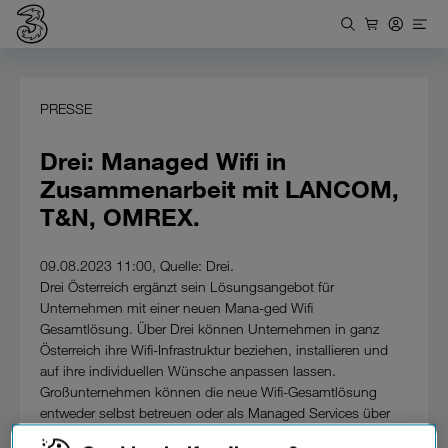
PRESSE
Drei: Managed Wifi in
Zusammenarbeit mit LANCOM,
T&N, OMREX.
09.08.2023 11:00, Quelle: Drei.
Drei Österreich ergänzt sein Lösungsangebot für
Unternehmen mit einer neuen Mana-ged Wifi
Gesamtlösung. Über Drei können Unternehmen in ganz
Österreich ihre Wifi-Infrastruktur beziehen, installieren und
auf ihre individuellen Wünsche anpassen lassen.
Großunternehmen können die neue Wifi-Gesamtlösung
entweder selbst betreuen oder als Managed Services über
Drei beziehen. Für diese Angebot arbeitet Drei mit dem