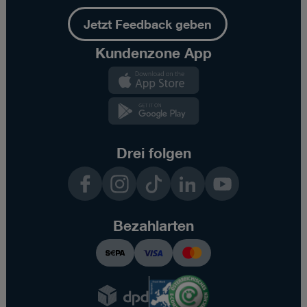
Jetzt Feedback geben
Kundenzone App
Kundenzone
App
Kundenzone
App
Drei folgen
Facebook
Instagram
TikTok
LinkedIn
YouTube
Bezahlarten