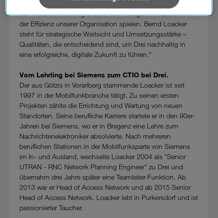
zukunftsgerichteten Denkweise wird er eine zentrale Rolle bei
verarbeiten. Sie unterliegen keinem EU-konformen
der Weiterentwicklung unserer technologischen Basis und
Datenschutzniveau und es stehen keine wirksamen
der Effizienz unserer Organisation spielen. Bernd Loacker
Rechtsbehelfe zur Verfügung.
steht für strategische Weitsicht und Umsetzungsstärke –
Qualitäten, die entscheidend sind, um Drei nachhaltig in
Cookies von Unternehmen in Drittstaaten, die ein ähnliches
eine erfolgreiche, digitale Zukunft zu führen."
Datenschutzniveau wie in der Europäischen Union aufweisen
(z.B. Data Privacy Framework), werden wie europäische
Vom Lehrling bei Siemens zum CTIO bei Drei.
Unternehmen behandelt.
Der aus Götzis in Vorarlberg stammende Loacker ist seit
1997 in der Mobilfunkbranche tätigt. Zu seinen ersten
Wenn Sie „Nur notwendige Cookies“ wählen, dann sind für
Projekten zählte die Errichtung und Wartung von neuen
Sie nur jene Cookies im Einsatz, die zur Funktion dieser
Standorten. Seine berufliche Karriere startete er in den 90er-
Website unerlässlich sind.
Jahren bei Siemens, wo er in Bregenz eine Lehre zum
Nachrichtenelektroniker absolvierte. Nach mehreren
beruflichen Stationen in der Mobilfunksparte von Siemens
im In- und Ausland, wechselte Loacker 2004 als "Senior
UTRAN - RNC Network Planning Engineer" zu Drei und
übernahm drei Jahre später eine Teamleiter-Funktion. Ab
2013 war er Head of Access Network und ab 2015 Senior
Head of Access Network. Loacker lebt in Purkersdorf und ist
passionierter Taucher.