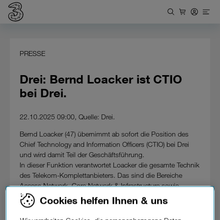
PRESSE
Drei: Bernd Loacker ist CTIO
bei Drei.
22.10.2025 09:00, Quelle: Drei.
Bernd Loacker (47) übernimmt ab sofort die Position des
Chief Technology and Information Officers (CTIO) bei Drei
und wird damit Teil der Geschäftsführung.
In dieser Funktion verantwortet Loacker die gesamte Technik
des Telekom-Komplettanbieters. Das sind die Bereiche
Access Network, Core Network & Infrastructure sowie
Products & IT. Sein Team umfasst mehr als 600
Cookies helfen Ihnen & uns
Mitarbeiter:innen.