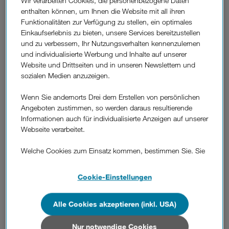
Wir verarbeiten Cookies, die personenbezogene Daten
"Ich freue mich auf diese spannende, neue
enthalten können, um Ihnen die Website mit all ihren
Herausforderung. Ich durfte in meiner mehr als 20jährigen
Funktionalitäten zur Verfügung zu stellen, ein optimales
Zugehörigkeit zu Drei unsere Infrastruktur und vor allem
Einkaufserlebnis zu bieten, unsere Services bereitzustellen
unser Mobilfunknetz, das zu den modernsten weltweit zählt,
und zu verbessern, Ihr Nutzungsverhalten kennenzulernen
aktiv mitgestalten. In meiner neuen Funktion als CTIO ist es
und individualisierte Werbung und Inhalte auf unserer
mir wichtig, dass die Themen Infrastruktur und IT noch
Website und Drittseiten und in unseren Newslettern und
stärker zusammenspielen. Die Schwerpunkte für meine
sozialen Medien anzuzeigen.
künftige Arbeit liegen zum einen auf der Fertigstellung
unseres 5G Netzes und zum anderen auf Themen wie KI,
Wenn Sie andernorts Drei dem Erstellen von persönlichen
digitale Transformation und der Automatisierung des
Angeboten zustimmen, so werden daraus resultierende
Netzbetriebes," so
Loacker
.
Informationen auch für individualisierte Anzeigen auf unserer
Webseite verarbeitet.
Loacker übernimmt die Position von Rudolf Schrefl, der
diese nach dem Ausscheiden des langjährigen CTO
Welche Cookies zum Einsatz kommen, bestimmen Sie. Sie
Matthias Baldermann interimistisch und zusätzlich zu seiner
können Ihre Zustimmungen später jederzeit wieder ändern.
CEO-Position übernommen hat. "Bernd Loacker ist ein
Details und alle Optionen finden Sie unter „Cookie-
Cookie-Einstellungen
ausgewiesener Technikexperte, der unser Geschäft, unser
Einstellungen“.
Unternehmen und unsere Herausforderungen genau
versteht und in der Branche hervorragend vernetzt ist", sagt
Alle Cookies akzeptieren (inkl. USA)
Wenn Sie allen Cookies zustimmen, werden auch Cookies
Drei CEO Rudolf Schrefl
. "Mit seiner umfassenden
von Drittanbietern verarbeitet, die Ihre Daten in Ländern
Erfahrung, seinem klaren Fokus auf Innovation und seiner
außerhalb der europäischen Union (z.B. in den USA)
Nur notwendige Cookies