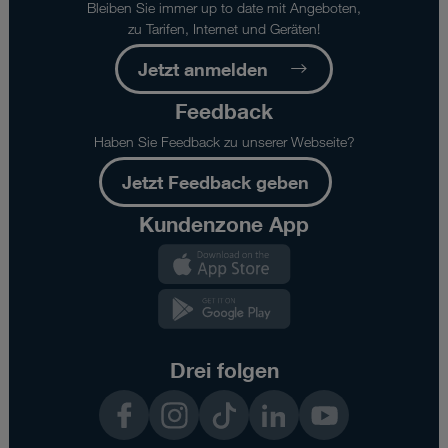
Bleiben Sie immer up to date mit Angeboten,
zu Tarifen, Internet und Geräten!
Jetzt anmelden
Feedback
Haben Sie Feedback zu unserer Webseite?
Jetzt Feedback geben
Kundenzone App
Kundenzone
App
Kundenzone
App
Drei folgen
Facebook
Instagram
TikTok
LinkedIn
YouTube