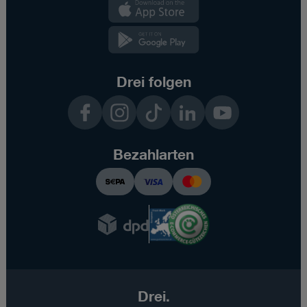
Kundenzone
App
Kundenzone
App
Drei folgen
Facebook
Instagram
TikTok
LinkedIn
YouTube
Bezahlarten
Drei.