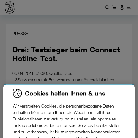
PRESSE
Drei: Testsieger beim Connect
Hotline-Test.
05.04.2018 09:30, Quelle: Drei.
- 3Serviceteam mit Bestwertung unter österreichischen
Betreibern.
Cookies helfen Ihnen & uns
- 50 Kontakte zu unterschiedlichen Zeiten über mehrere
Wochen pro Anbieter.
Wir verarbeiten Cookies, die personenbezogene Daten
Drei erzielte im jährlichen Hotline-Test des deutschen
enthalten können, um Ihnen die Website mit all ihren
Fachmagazins "Connect" (Heft 05/2018) die Bestwertung
Funktionalitäten zur Verfügung zu stellen, ein optimales
aller österreichischen Netzbetreiber. Connect hat den
Einkaufserlebnis zu bieten, unsere Services bereitzustellen
Kundenservice von 20 Anbietern in drei Ländern auf die
und zu verbessern, Ihr Nutzungsverhalten kennenzulernen
Probe gestellt. 273 Tester haben die Hotlines der Anbieter