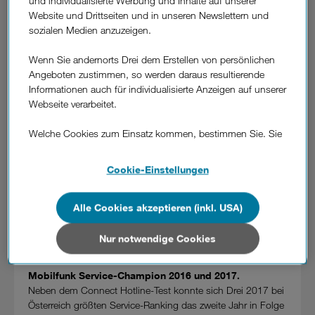
und individualisierte Werbung und Inhalte auf unserer
per Telefon mehrere Wochen lang kontaktiert. In 50
Website und Drittseiten und in unseren Newslettern und
Kontakten pro Netzbetreiber wurden Qualität der Aussagen,
sozialen Medien anzuzeigen.
Erreichbarkeit, Wartezeit, Kosten und Freundlichkeit
bewertet. Mit 421 von 500 maximal möglichen Punkten
Wenn Sie andernorts Drei dem Erstellen von persönlichen
wurde das Serviceteam von Drei zum österreichischen
Angeboten zustimmen, so werden daraus resultierende
Connect Testsieger. O-Ton Connect: "Österreich kann auch
Informationen auch für individualisierte Anzeigen auf unserer
Service – und der Netzbetreiber Drei kann’s am besten. Um
Webseite verarbeitet.
das hauseigene Klientel kümmert sich der Kundenservice
vorbildlich."
Welche Cookies zum Einsatz kommen, bestimmen Sie. Sie
Mehr zu den Testergebnissen auf
können Ihre Zustimmungen später jederzeit wieder ändern.
http://www.connect.de/vergleich/mobilfunk-hotline-test-
Details und alle Optionen finden Sie unter „Cookie-
Cookie-Einstellungen
2018-beratung-service-3198309.html
Einstellungen“.
Rudolf Schrefl, CCO von Drei: "Die Bestnote im Connect
Alle Cookies akzeptieren (inkl. USA)
Wenn Sie allen Cookies zustimmen, werden auch Cookies
Hotline-Test bestätigt, dass unsere kontinuierliche
von Drittanbietern verarbeitet, die Ihre Daten in Ländern
Optimierung der Servicequalität Früchte trägt. Vielen Dank
außerhalb der europäischen Union (z.B. in den USA)
Nur notwendige Cookies
an alle Mitarbeiter des 3Serviceteams für ihren Einsatz."
verarbeiten. Sie unterliegen keinem EU-konformen
Datenschutzniveau und es stehen keine wirksamen
Mobilfunk Service-Champion 2016 und 2017.
Rechtsbehelfe zur Verfügung.
Neben dem Connect Hotline-Test konnte sich Drei 2017 bei
Österreich größten Service-Ranking das zweite Jahr in Folge
Cookies von Unternehmen in Drittstaaten, die ein ähnliches