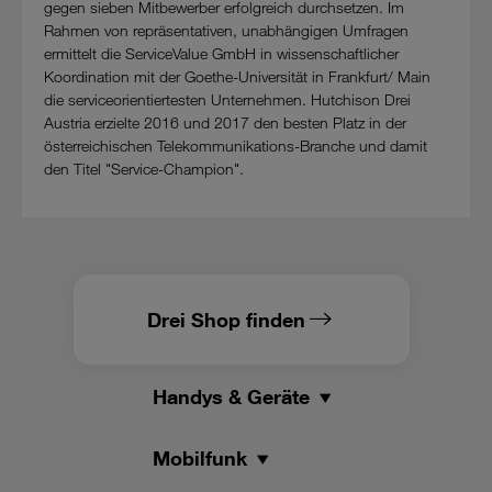
gegen sieben Mitbewerber erfolgreich durchsetzen. Im
Datenschutzniveau wie in der Europäischen Union aufweisen
Rahmen von repräsentativen, unabhängigen Umfragen
(z.B. Data Privacy Framework), werden wie europäische
ermittelt die ServiceValue GmbH in wissenschaftlicher
Unternehmen behandelt.
Koordination mit der Goethe-Universität in Frankfurt/ Main
die serviceorientiertesten Unternehmen. Hutchison Drei
Wenn Sie „Nur notwendige Cookies“ wählen, dann sind für
Austria erzielte 2016 und 2017 den besten Platz in der
Sie nur jene Cookies im Einsatz, die zur Funktion dieser
österreichischen Telekommunikations-Branche und damit
Website unerlässlich sind.
den Titel "Service-Champion".
Drei Shop finden
Handys & Geräte
Mobilfunk