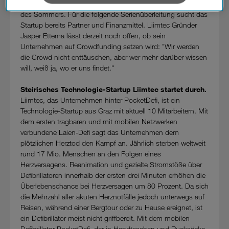
verarbeiten. Sie unterliegen keinem EU-konformen
Liimtec ist die Entwicklung des Serienprototypen im Laufe
Datenschutzniveau und es stehen keine wirksamen
des Sommers. Für die folgende Serienüberleitung sucht das
Rechtsbehelfe zur Verfügung.
Startup bereits Partner und Finanzmittel. Liimtec Gründer
Jasper Ettema lässt derzeit noch offen, ob sein
Cookies von Unternehmen in Drittstaaten, die ein ähnliches
Unternehmen auf Crowdfunding setzen wird: "Wir werden
Datenschutzniveau wie in der Europäischen Union aufweisen
die Crowd nicht enttäuschen, aber wer mehr darüber wissen
(z.B. Data Privacy Framework), werden wie europäische
will, weiß ja, wo er uns findet."
Unternehmen behandelt.
Steirisches Technologie-Startup Liimtec startet durch.
Wenn Sie „Nur notwendige Cookies“ wählen, dann sind für
Liimtec, das Unternehmen hinter PocketDefi, ist ein
Sie nur jene Cookies im Einsatz, die zur Funktion dieser
Technologie-Startup aus Graz mit aktuell 10 Mitarbeitern. Mit
Website unerlässlich sind.
dem ersten tragbaren und mit mobilen Netzwerken
verbundene Laien-Defi sagt das Unternehmen dem
plötzlichen Herztod den Kampf an. Jährlich sterben weltweit
rund 17 Mio. Menschen an den Folgen eines
Herzversagens. Reanimation und gezielte Stromstöße über
Defibrillatoren innerhalb der ersten drei Minuten erhöhen die
Überlebenschance bei Herzversagen um 80 Prozent. Da sich
die Mehrzahl aller akuten Herznotfälle jedoch unterwegs auf
Reisen, während einer Bergtour oder zu Hause ereignet, ist
ein Defibrillator meist nicht griffbereit. Mit dem mobilen
Defibrillator PocketDefi, der in Handtaschen und Rucksäcke