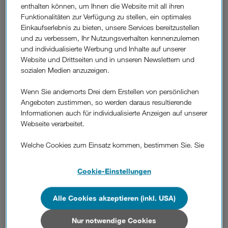
enthalten können, um Ihnen die Website mit all ihren
der vor kurzem erfolgten Zusage einer Förderung durch die
Funktionalitäten zur Verfügung zu stellen, ein optimales
Österreichische Forschungsförderungsgesellschaft (FFG)
Einkaufserlebnis zu bieten, unsere Services bereitzustellen
sicherte sich das Team um Gründer und Geschäftsführer
und zu verbessern, Ihr Nutzungsverhalten kennenzulernen
Jasper Ettema das Budget für die Serienentwicklung. "Die
und individualisierte Werbung und Inhalte auf unserer
Förderung ermöglicht uns einen entscheidenden Schritt in
Website und Drittseiten und in unseren Newslettern und
der Serienentwicklung, sodass wir mit PocketDefi in Zukunft
sozialen Medien anzuzeigen.
viele Leben retten können," so Ettema. Die
Technologiepartnerschaft mit Hutchison Drei Austria liefert
Wenn Sie andernorts Drei dem Erstellen von persönlichen
nun auch das Mobilfunk-Know-How zur Anbindung an
Angeboten zustimmen, so werden daraus resultierende
Smartphones. Die Präsentation des ersten Serien-Prototyps
Informationen auch für individualisierte Anzeigen auf unserer
ist noch vor diesem Sommer geplant.
Webseite verarbeitet.
3CEO Jan Trionow: "Die Technologie-Partnerschaft in Bezug
Welche Cookies zum Einsatz kommen, bestimmen Sie. Sie
auf PocketDefi hat für Drei eine besondere Relevanz, da die
können Ihre Zustimmungen später jederzeit wieder ändern.
Leistungen des mobilen Defibrillators auf
Details und alle Optionen finden Sie unter „Cookie-
Mobilfunkkommunikation basieren. Mit der Funktion
Cookie-Einstellungen
Einstellungen“.
"Proximity Alert" können zum Beispiel Besitzer eines
PocketDefis zu Notfällen in der unmittelbaren Umgebung
Alle Cookies akzeptieren (inkl. USA)
Wenn Sie allen Cookies zustimmen, werden auch Cookies
gerufen werden."
von Drittanbietern verarbeitet, die Ihre Daten in Ländern
Durch die Unterstützung seitens FFG kann das Projekt die
außerhalb der europäischen Union (z.B. in den USA)
Nur notwendige Cookies
Konzeptphase verlassen. Der nächste Meilenstein für