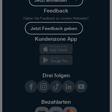
Jetzt anmelden
Feedback
Haben Sie Feedback zu unserer Webseite?
Jetzt Feedback geben
Kundenzone App
Kundenzone
App
Kundenzone
App
Drei folgen
Facebook
Instagram
TikTok
LinkedIn
YouTube
Bezahlarten