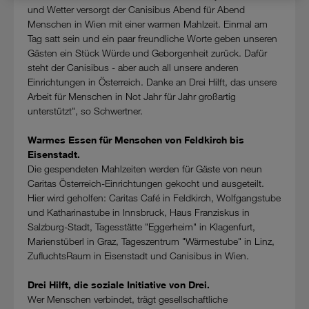
Datenschutzniveau und es stehen keine wirksamen
und Wetter versorgt der Canisibus Abend für Abend
Rechtsbehelfe zur Verfügung.
Menschen in Wien mit einer warmen Mahlzeit. Einmal am
Tag satt sein und ein paar freundliche Worte geben unseren
Cookies von Unternehmen in Drittstaaten, die ein ähnliches
Gästen ein Stück Würde und Geborgenheit zurück. Dafür
Datenschutzniveau wie in der Europäischen Union aufweisen
steht der Canisibus - aber auch all unsere anderen
(z.B. Data Privacy Framework), werden wie europäische
Einrichtungen in Österreich. Danke an Drei Hilft, das unsere
Unternehmen behandelt.
Arbeit für Menschen in Not Jahr für Jahr großartig
unterstützt", so Schwertner.
Wenn Sie „Nur notwendige Cookies“ wählen, dann sind für
Sie nur jene Cookies im Einsatz, die zur Funktion dieser
Warmes Essen für Menschen von Feldkirch bis
Website unerlässlich sind.
Eisenstadt.
Die gespendeten Mahlzeiten werden für Gäste von neun
Caritas Österreich-Einrichtungen gekocht und ausgeteilt.
Hier wird geholfen: Caritas Café in Feldkirch, Wolfgangstube
und Katharinastube in Innsbruck, Haus Franziskus in
Salzburg-Stadt, Tagesstätte "Eggerheim" in Klagenfurt,
Marienstüberl in Graz, Tageszentrum "Wärmestube" in Linz,
ZufluchtsRaum in Eisenstadt und Canisibus in Wien.
Drei Hilft, die soziale Initiative von Drei.
Wer Menschen verbindet, trägt gesellschaftliche