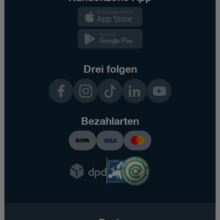
Kundenzone
App
Kundenzone
App
Drei folgen
Facebook
Instagram
TikTok
LinkedIn
YouTube
Bezahlarten