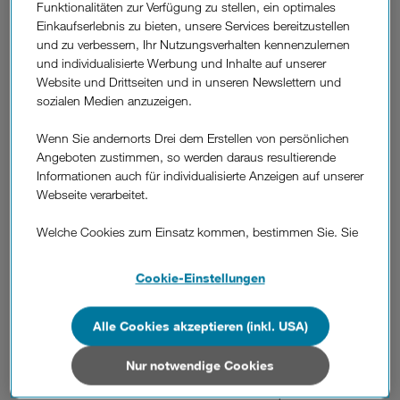
Funktionalitäten zur Verfügung zu stellen, ein optimales
www.wortehelfen.at. Für jedes öffentliche Social Media-
Einkaufserlebnis zu bieten, unsere Services bereitzustellen
Posting mit dem Hashtag #DreiHilft oder #WorteHelfen
und zu verbessern, Ihr Nutzungsverhalten kennenzulernen
spendete die Initiative je drei warme Mahlzeiten für Caritas-
und individualisierte Werbung und Inhalte auf unserer
Gäste. Vor allem die Twitter-Community trug maßgeblich mit
Website und Drittseiten und in unseren Newslettern und
unzähligen lieben Worten und Bildern zum Endergebnis von
sozialen Medien anzuzeigen.
über 25.000 Essensportionen für Menschen in Not bei.
Jan Trionow, CEO von Drei: "Die Welle der Unterstützung für
Wenn Sie andernorts Drei dem Erstellen von persönlichen
unsere Drei Hilft-Winteraktion mit #WorteHelfen hat unsere
Angeboten zustimmen, so werden daraus resultierende
Erwartungen bei weitem übertroffen. Das freut mich sehr!
Informationen auch für individualisierte Anzeigen auf unserer
Denn die meisten von uns haben ein warmes Zuhause und
Webseite verarbeitet.
genug zum Leben. Aber tausende Menschen in Österreich
leben auf der Straße – auch jetzt bei Kälte und Nässe. Und
Welche Cookies zum Einsatz kommen, bestimmen Sie. Sie
auch versteckte Armut nimmt zu und viele können ihr
können Ihre Zustimmungen später jederzeit wieder ändern.
Zuhause nicht ausreichend heizen oder sich täglich ein
Details und alle Optionen finden Sie unter „Cookie-
Cookie-Einstellungen
warmes Essen kochen. #WorteHelfen schafft
Einstellungen“.
Aufmerksamkeit für ihre Situation und macht es einfach zu
helfen."
Alle Cookies akzeptieren (inkl. USA)
Wenn Sie allen Cookies zustimmen, werden auch Cookies
von Drittanbietern verarbeitet, die Ihre Daten in Ländern
Die ersten Teller kochte Trionow gemeinsam mit Caritas
außerhalb der europäischen Union (z.B. in den USA)
Nur notwendige Cookies
Wien-Generalsekretär Klaus Schwertner und Canisibus-
verarbeiten. Sie unterliegen keinem EU-konformen
Koordinatorin Julia Wiesflecker in Wien. "Bei jedem Wind