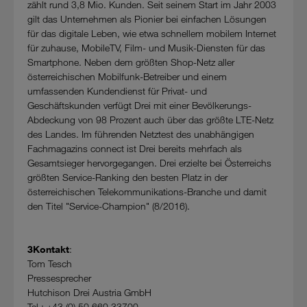
zählt rund 3,8 Mio. Kunden. Seit seinem Start im Jahr 2003
gilt das Unternehmen als Pionier bei einfachen Lösungen
Cookies von Unternehmen in Drittstaaten, die ein ähnliches
für das digitale Leben, wie etwa schnellem mobilem Internet
Datenschutzniveau wie in der Europäischen Union aufweisen
für zuhause, MobileTV, Film- und Musik-Diensten für das
(z.B. Data Privacy Framework), werden wie europäische
Smartphone. Neben dem größten Shop-Netz aller
Unternehmen behandelt.
österreichischen Mobilfunk-Betreiber und einem
umfassenden Kundendienst für Privat- und
Wenn Sie „Nur notwendige Cookies“ wählen, dann sind für
Geschäftskunden verfügt Drei mit einer Bevölkerungs-
Sie nur jene Cookies im Einsatz, die zur Funktion dieser
Abdeckung von 98 Prozent auch über das größte LTE-Netz
Website unerlässlich sind.
des Landes. Im führenden Netztest des unabhängigen
Fachmagazins connect ist Drei bereits mehrfach als
Gesamtsieger hervorgegangen. Drei erzielte bei Österreichs
größten Service-Ranking den besten Platz in der
österreichischen Telekommunikations-Branche und damit
den Titel "Service-Champion" (8/2016).
3Kontakt
:
Tom Tesch
Pressesprecher
Hutchison Drei Austria GmbH
Tel.: +43 (0) 50 660 33700