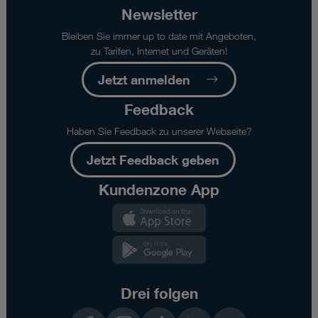
Newsletter
Bleiben Sie immer up to date mit Angeboten,
zu Tarifen, Internet und Geräten!
Jetzt anmelden
Feedback
Haben Sie Feedback zu unserer Webseite?
Jetzt Feedback geben
Kundenzone App
Kundenzone
App
Kundenzone
App
Drei folgen
Facebook
Instagram
TikTok
LinkedIn
YouTube