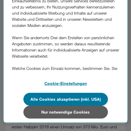
Einkaufserlebnis zu bieten, unsere Services bereitzustellen
Top SIM M inkludiert regulär unlimitierte Minuten und SMS
und zu verbessern, Ihr Nutzungsverhalten kennenzulernen
österreichweit und in allen anderen EU Ländern sowie 4 GB
und individualisierte Werbung und Inhalte auf unserer
österreichweit um günstige 14 € pro Monat - ohne Handy
Website und Drittseiten und in unseren Newslettern und
und ohne Bindung.
sozialen Medien anzuzeigen.
In Kombination mit dem zeitlich limitierten GIGA Bonus
erhalten neue Top SIM M Kunden ab 23. Februar 2017 jetzt
Wenn Sie andernorts Drei dem Erstellen von persönlichen
10 GB Datenvolumen extra.
Angeboten zustimmen, so werden daraus resultierende
Gleichzeitig schenkt Drei allen Top SIM Neukunden das
Informationen auch für individualisierte Anzeigen auf unserer
Aktivierungsentgelt in der Höhe von 69 €. Bestehende
Webseite verarbeitet.
3Kunden können im Rahmen der Tarifwechsellogik von Drei
auf den Promotion-Tarif wechseln.
Welche Cookies zum Einsatz kommen, bestimmen Sie. Sie
Mehr auf
www.drei.at
.
können Ihre Zustimmungen später jederzeit wieder ändern.
Details und alle Optionen finden Sie unter „Cookie-
Cookie-Einstellungen
Einstellungen“.
Alle Cookies akzeptieren (inkl. USA)
Wenn Sie allen Cookies zustimmen, werden auch Cookies
Über Drei:
von Drittanbietern verarbeitet, die Ihre Daten in Ländern
Hutchison Drei Austria GmbH ist ein 100%iges
außerhalb der europäischen Union (z.B. in den USA)
Nur notwendige Cookies
Tochterunternehmen von CK Hutchison Holdings Limited
verarbeiten. Sie unterliegen keinem EU-konformen
(Hongkong) und Mitglied der 3Group Europe. Drei erzielte im
Datenschutzniveau und es stehen keine wirksamen
ersten Halbjahr 2016 einen Umsatz von 373 Mio. Euro und
Rechtsbehelfe zur Verfügung.