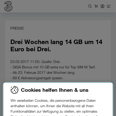
PRESSE
Drei Wochen lang 14 GB um 14
Euro bei Drei.
23.02.2017 11:00, Quelle: Drei.
- GIGA Bonus mit 10 GB extra nur für Top SIM M Tarif.
- Ab 23. Februar 2017 drei Wochen lang.
- 69 € Aktivierungsentgelt sparen.
Drei Wochen lang macht Drei Top SIM M Neukunden ein
Cookies helfen Ihnen & uns
unschlagbares Angebot.
Alle, die sich zwischen dem 23. Februar und 15. März 2017
Wir verarbeiten Cookies, die personenbezogene Daten
den Tarif Top Sim M um 14 € aktivieren, erhalten den GIGA
enthalten können, um Ihnen die Website mit all ihren
Bonus mit zusätzlichen 10 GB Datenvolumen ohne Aufpreis
Funktionalitäten zur Verfügung zu stellen, ein optimales
als Zugabe.