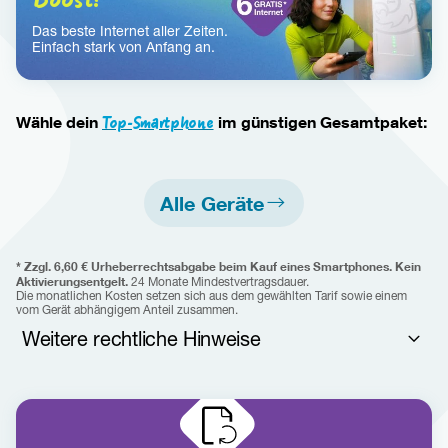
Das beste Internet aller Zeiten. 
Einfach stark von Anfang an.
Wähle dein 
Top-Smartphone
 im günstigen Gesamtpaket:
Alle Geräte
* 
Zzgl. 6,60 € Urheberrechtsabgabe beim Kauf eines Smartphones. 
Kein 
Aktivierungsentgelt.
 24 Monate Mindestvertragsdauer. 
Die monatlichen Kosten setzen sich aus dem gewählten Tarif sowie einem 
vom Gerät abhängigem Anteil zusammen. 
Weitere rechtliche Hinweise
Der Restbetrag wird nur fällig, wenn Sie kündigen und Ihr Gerät 
behalten oder sich für ein neues Gerät entscheiden und dennoch 
Ihr aktuelles Gerät behalten. Gebühr für vorzeitigen 
Gerätetausch (frühestens 12 Monate vor Ablauf der MVD 
möglich) pro offenem Monat der Mindestvertragsdauer, wird 