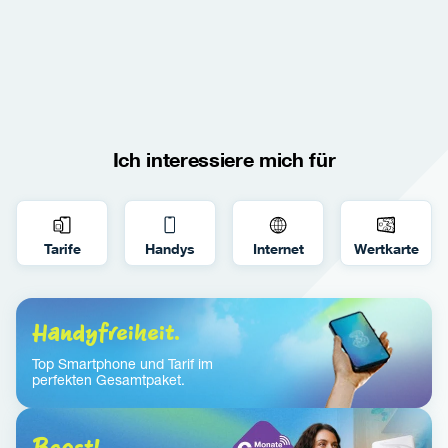
Zzgl. 6,60 € Urheberrechtsabgabe / Smartphone. 
* 
260 € 
Restbetrag bei Kündigung nach 24 Monaten MVD bei Behalten des 
Gerätes.
Ich interessiere mich für
Tarife
Handys
Internet
Wertkarte
Handyfreiheit.
Top Smartphone und Tarif im 
perfekten Gesamtpaket.
Boost!