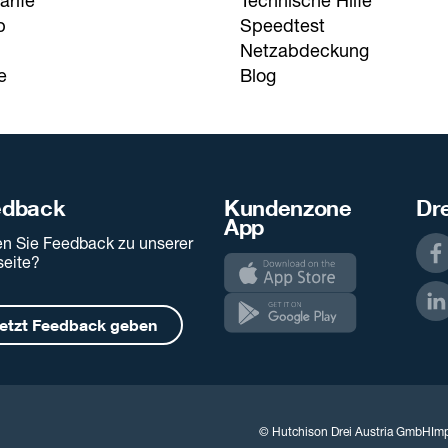
arife
Technische Hilfe
p
Speedtest
Netzabdeckung
e
Blog
edback
Kundenzone
Dre
App
n Sie Feedback zu unserer
eite?
etzt Feedback geben
© Hutchison Drei Austria GmbH
Im