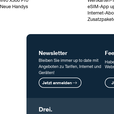
vivo X300 Pro
Wertkarten-T
Neue Handys
eSIM-App u
Internet-Abo
Zusatzpaket
Newsletter
Fe
Bleiben Sie immer up to date mit
Habe
Angeboten zu Tarifen, Internet und
Webs
Geräten!
Jetzt anmelden
J
Drei.