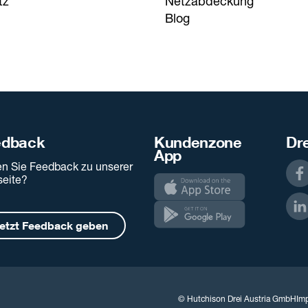
tz
Netzabdeckung
Blog
edback
Kundenzone
Dre
App
n Sie Feedback zu unserer
eite?
etzt Feedback geben
© Hutchison Drei Austria GmbH
Im