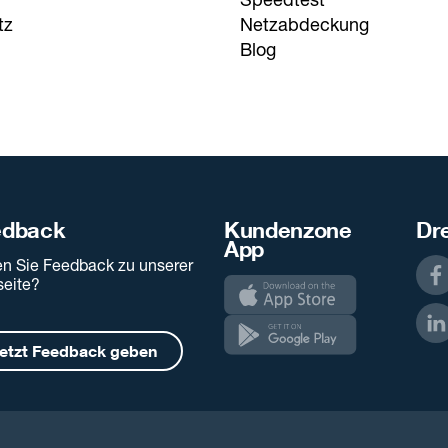
tz
Netzabdeckung
Blog
edback
Kundenzone
Dre
App
n Sie Feedback zu unserer
eite?
etzt Feedback geben