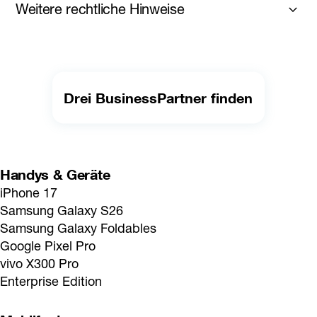
Weitere rechtliche Hinweise
Es gelten die AGB Business und Entgeltbestimmungen inkl. 
Wertsicherung.
Die inkludierten Einheiten gelten österreichweit. Außerhalb 
Österreichs fallen, sofern es sich nicht um entsprechend 
inkludierte Einheiten im Ausland handelt, zusätzliche 
Drei BusinessPartner finden
Roaminggebühren an. 
Unlimited Mix:
 10% Rabatt auf die monatlichen Grundentgelte 
ab zwei Tarifen aus aktuellem Portfolio, die über eine 
gemeinsame Rechnung abgerechnet werden. Ausgenommen: 
Handys & Geräte
Business Professional, up- und Wertkarten-Tarife. Details: 
iPhone 17
drei.at/business-mix
Samsung Galaxy S26
Samsung Galaxy Foldables
Google Pixel Pro
vivo X300 Pro
Enterprise Edition