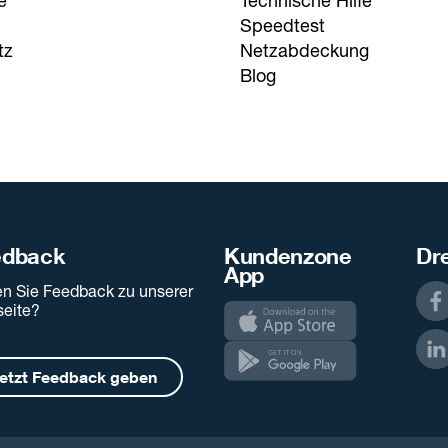
e
Technische Hilfe
Speedtest
tz
Netzabdeckung
Blog
edback
Kundenzone
Dre
App
n Sie Feedback zu unserer
eite?
etzt Feedback geben