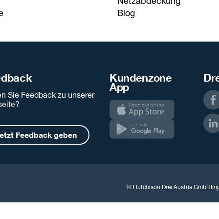
Netzabdeckung
e
Blog
edback
Kundenzone
Dre
App
n Sie Feedback zu unserer
eite?
etzt Feedback geben
© Hutchison Drei Austria GmbH
Im