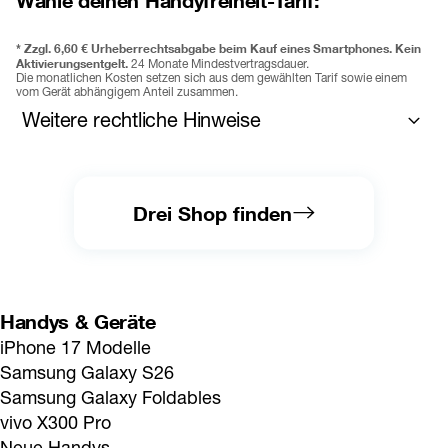
* 
Zzgl. 6,60 € Urheberrechtsabgabe beim Kauf eines Smartphones. 
Kein 
Aktivierungsentgelt.
 24 Monate Mindestvertragsdauer. 
Die monatlichen Kosten setzen sich aus dem gewählten Tarif sowie einem 
vom Gerät abhängigem Anteil zusammen. 
Weitere rechtliche Hinweise
Der Restbetrag wird nur fällig, wenn Sie kündigen und Ihr Gerät 
behalten oder sich für ein neues Gerät entscheiden und dennoch 
Ihr aktuelles Gerät behalten. Gebühr für vorzeitigen 
Gerätetausch (frühestens 12 Monate vor Ablauf der MVD 
Drei Shop finden
möglich) pro offenem Monat der Mindestvertragsdauer, wird 
einmalig verrechnet. 
Jugend+ Vorteil: 
Der Jugendvorteil ist ein tarifabhängiger 
Zusatzvorteil, der nur in ausgewählten Tarifen verfügbar 
ist. Anmeldbar bis einschließlich 27 Jahre.
Das Mindestalter für 
Handys & Geräte
die Nutzung beträgt 6 Jahre. Pro Nutzer:in kann nur ein Tarif 
iPhone 17 Modelle
angemeldet werden. Details: 
drei.at/jugend
. Zur Altersverifikation 
ist ein gültiger amtlicher Lichtbildausweis (Reisepass oder 
Samsung Galaxy S26
Personalausweis) jener Person erforderlich, die den Tarif nutzt. 
Samsung Galaxy Foldables
Bei Nichterfüllung der Voraussetzungen wird der Jugend+ Vorteil 
nach einer entsprechenden Überprüfung entfernt. Mit dem 28. 
vivo X300 Pro
Geburtstag entfallen alle gewährten Jugend+ Vorteile. 
Es gelten 
Neue Handys
dann die regulären Preise und Bedingungen des jeweiligen Tarifs 