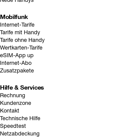
ohne Jugend+ Vorteil
. Für Nutzer:innen 
unter 18 Jahren
 wird 
Roaming deaktiviert. Für Kinder 
unter 14 Jahren
 wird die 
Jugendschutzsperre aktiviert (Sperre kostenpflichtiger 
Mobilfunk
Mehrwertdienste), zusätzlich werden Roaming und die 
Zusendung von Drei Werbung deaktiviert. Jugendschutzsperre 
Internet-Tarife
und Roaming können in der 
Kundenzone geändert werden
.
Tarife mit Handy
Tarife ohne Handy
Wertkarten-Tarife
eSIM-App up
Internet-Abo
Zusatzpakete
Hilfe & Services
Rechnung
Kundenzone
Kontakt
Technische Hilfe
Speedtest
Netzabdeckung