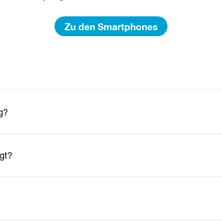
Zu den Smartphones
g?
igt?